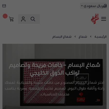
ريال سعودي
٠
شماغ شوب | أفضل متجر شماغ في السعودية
الرئيسية
شماغ
شماغ البسام
شماغ البسام - خامات مريحة وتصاميم
تواكب الذوق الخليجي
اختر شماغ البسام المصنوع من خامات متينة وانسيابية تمنحك
راحة وأناقة طوال اليوم. تصميم تقليدي بلمسة عصرية يناسب
مختلف المناسبات.