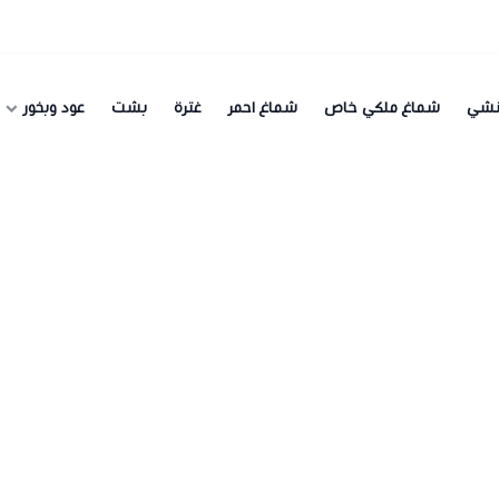
نشي
شماغ ملكي خاص
شماغ احمر
غترة
بشت
عود وبخور