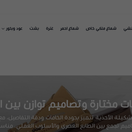
نشي
شماغ ملكي خاص
شماغ احمر
غترة
بشت
عود وبخور
ات مختارة وتصاميم توازن بين الر
شكيلة الأحذية تتميز بجودة الخامات ودقة التفاصيل، مع
ميم تجمع بين الطابع العصري والأسلوب العملي. مناس