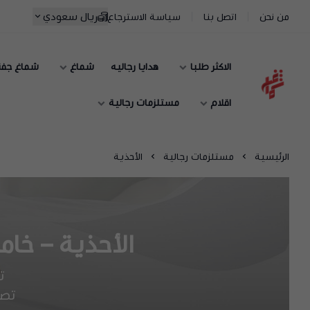
ريال سعودي
من نحن
اتصل بنا
سياسة الاسترجاع
الاكثر طلبا
هدايا رجاليه
شماغ
شماغ جف
شماغ شوب | أفضل متجر شماغ في السعودية
اقلام
مستلزمات رجالية
الرئيسية
مستلزمات رجالية
الأحذية
الأحذية – خام
ت
تصا