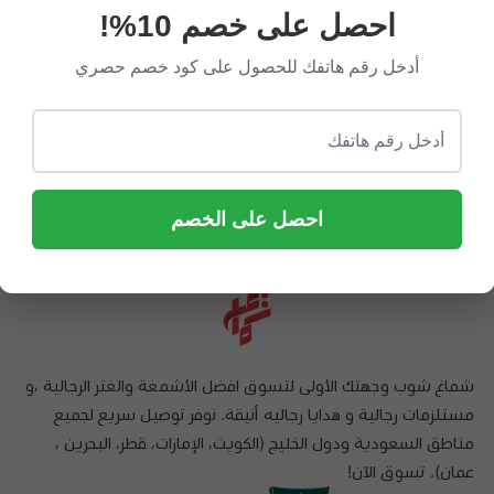
محمد عبد الله
رزان سعود
احصل على خصم 10%!
أدخل رقم هاتفك للحصول على كود خصم حصري
علي جوده المنتجات وسرعه
مشاء الله شكرا قليلة في حق
التوصيل
احصل على الخصم
شماغ شوب وجهتك الأولى لتسوق افضل الأشمغة والغتر الرجالية ،و
مستلزمات رجالية و هدايا رجاليه أنيقة. نوفر توصيل سريع لجميع
مناطق السعودية ودول الخليج (الكويت، الإمارات، قطر، البحرين ،
عمان). تسوق الآن!