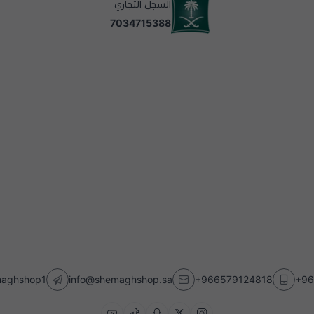
السجل التجاري
7034715388
emaghshop1
info@shemaghshop.sa
+966579124818
+96