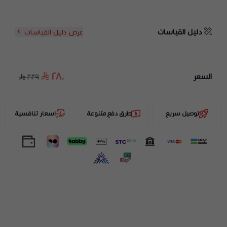
دليل القياسات
عرض دليل القياسات
٢٨٠
السعر
٣٣٩
توصيل سريع
طرق دفع متنوعة
اسعار تنافسية