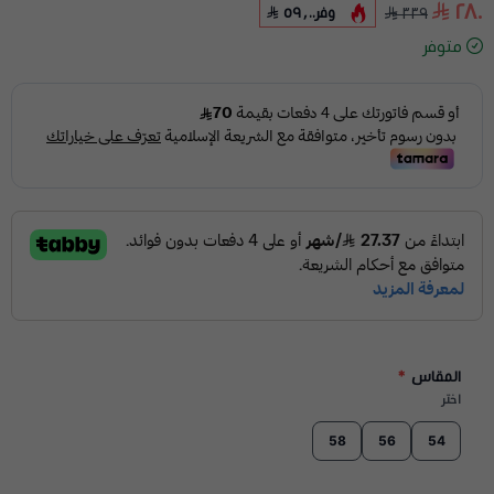
٢٨٠
وفر
٥٩٫٠٠
٣٣٩
متوفر
المقاس
*
اختر
58
56
54