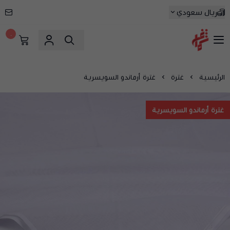
ريال سعودي
٠
شماغ شوب | أفضل متجر شماغ في السعودية
الرئيسية
غترة
غترة أرماندو السويسرية
غترة أرماندو السويسرية