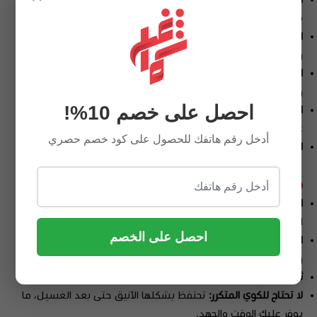
معقدة.
الحواف:
معالجة باحترافية عالية بخيوط دقيقة تمنع التنسيل
وتحافظ على الثبات.
العلبة:
علبة سوداء فاخرة بشعار "ARMANDO" الذهبي – أنيقة
ومثالية للإهداء أو الحفظ الراقي.
احصل على خصم 10%!
الماركة:
ARMANDO – علامة تضمن الجودة السويسرية بلمسة
عصرية.
أدخل رقم هاتفك للحصول على كود خصم حصري
المقاسات:
متوفرة لتناسب مختلف الأعمار والمقاسات.
مميزات غترة ارماندو :
الراحة الفائقة:
بفضل القطن السويسري الخفيف والمُهوّى، تمنح
الغترة راحة تدوم طوال اليوم، حتى في أشد الأجواء حرارة.
احصل على الخصم
المظهر الراقي:
تصميمها البسيط والنظيف يضفي لمسة من الوقار
والفخامة دون أي مبالغة.
ثبات مثالي:
تبقى ثابتة تحت العقال دون الحاجة لإعادة التعديل.
لا تحتاج للكوي المتكرر:
تحتفظ بشكلها الأنيق حتى بعد الغسيل، ما
يوفر عليك الوقت والجهد.