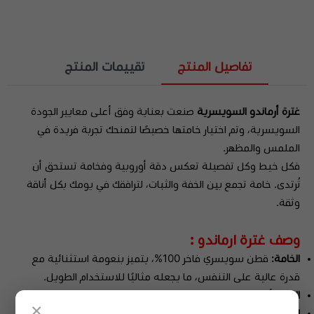
تفاصيل المنتج
تقييمات المنتج
غترة أرماندو السويسرية
صنعت بعناية وفق أعلى معايير الجودة
السويسرية، وتم اختيار خامتها خصيصًا لتمنحك تجربة فريدة في
الملمس والمظهر.
فكل خيط وكل تفصيلة تعكس دقة أوروبية وفخامة تستحق أن
تُرتدى. خامة تجمع بين الخفة والثبات، لترافقك في يومك بكل أناقة
وثقة.
وصف غترة ارماندو :
الخامة:
قطن سويسري فاخر 100%، يتميز بنعومة استثنائية مع
قدرة عالية على التنفس، ما يجعله مثاليًا للاستخدام الطويل.
اللون:
أبيض ناصع لؤلؤي، يمنحك إشراقة ووقارًا مع كل ارتداء.
×
النقشة:
تصميم ناعم وأنيق سادة بدون أي تطريزات أو نقوش