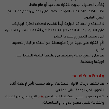
يُفضّل الغسيل اليدوي للغترة بماء بارد أو فاتر فقط.
تجنّب الكلور والمبيضات القوية للحفاظ على القطن وعدم فك نسيج
الغترة الفاخرة.
لا تستخدم النشافة الحرارية أبداً لتفادي تجعدات الغترة الرجالية..
علّق الغترة الرجالية لتجف طبيعياً بعيداً عن أشعة الشمس المباشرة
التي تسبب الاصفرار وتفقدها البياض.
اكْوِ الغترة على درجة حرارة متوسطة مع استخدام البخار لتصفيف
مثالي.
قم بطي الغترة بدقة وتخزينها في علبتها الخاصة للحفاظ على
كويتها وشكلها.
ملاحظه اضافيه:
قد تختلف درجات الألوان قليلاً عن الواقع بسبب تأثير الإضاءة أثناء
التصوير، لكن الجودة تبقى كما هي.
لا تفوّت فرص تصفح تشكيلتنا الراقية من
غترة
التي تجمع بين الأصالة
والفخامة لتلبي جميع الأذواق والمناسبات.