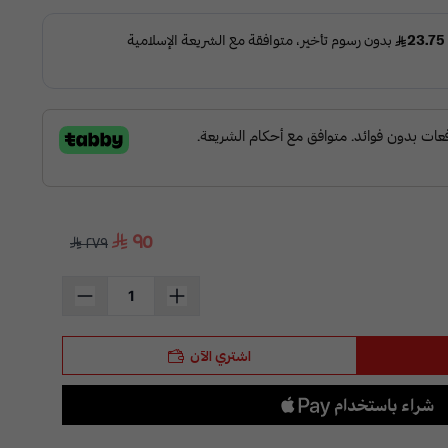
٩٥
٢٧٩
اشتري الآن