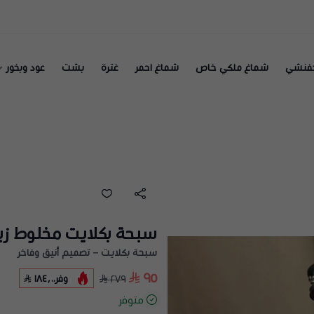
فنشي
شماغ ملكي خاص
شماغ احمر
غترة
بشت
عود وبخور
سبحة بكلايت مخلوط زي
سبحة بكلايت – تصميم أنيق وفاخر
٩٥
وفر
١٨٤٫٠٠
٢٧٩
متوفر