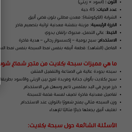
اللون :
(أسود × زيتي)
عدد الحبات
: 45 حبة
الشرابة (الكركوشة):
معدن مطلي بلون فضي أنيق
الخرزة الرئيسية
: مزينة بنقشة معدنية تراثية بتصميم فاخر
الخيط
: عالي التحمل، محبوك بإتقان يدوي
الاستخدام
:
سبح
يومية – إكسسوار رجالي – هدية فاخرة
الفاصل (الشاهد):
قطعة أنيقه بنفس نمط السبحة بنفس نمط السبح
ما هي مميزات سبحة بكلايت من متجر شماغ شوب
سبحه بجودة عالية في الصناعة والتقفيل المتقن
سبح بكلايت بألوان جذابة وفريدة تمزج بين الزيتي والأسود بطريقة 
خرز مريح في اليد بملمس ناعم وسهل في الاستخدام
تفاصيل معدنية فاخرة تضيف لمسة فخمة للسبحة
وزن السبحه مثالي يمنح شعورًا بالتوازن عند الاستخدام
تغليف أنيق يجعلها خيارًا مثاليًا للإهداء
الأسئلة الشائعة حول سبحة بكلايت: