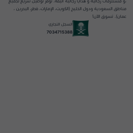
،و مستلزمات رجالية و هدايا رجاليه أنيقة. نوفر توصيل سريع لجميع
مناطق السعودية ودول الخليج (الكويت، الإمارات، قطر، البحرين ،
عمان). تسوق الآن!
السجل التجاري
7034715388