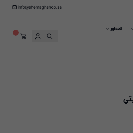
info@shemaghshop.sa
العطور
٠
تي