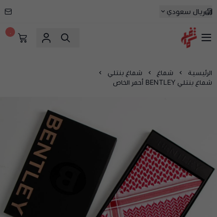
ريال سعودي
٠
شماغ شوب | أفضل متجر شماغ في السعودية
الرئيسية
شماغ
شماغ بنتلي
شماغ بنتلي BENTLEY أحمر الخاص