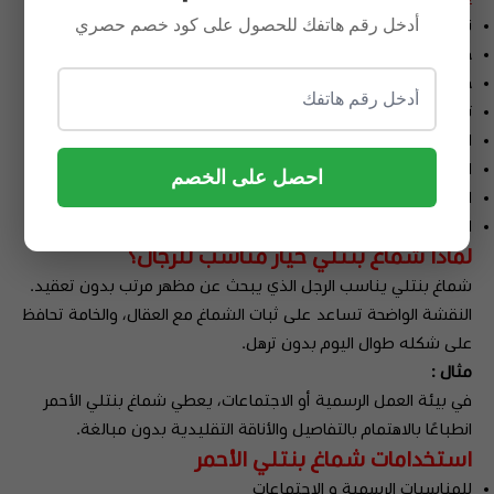
أدخل رقم هاتفك للحصول على كود خصم حصري
نقش كلاسيكي متوازن يبرز هيبة الإطلالة
خامة مريحة على الرأس ومناسبة لساعات اللبس الطويلة
حواف متقنة وخياطة دقيقة
تغليف فاخر مناسب كهدية
الفئة: شماغ رجالي
اللون: أحمر
احصل على الخصم
الاستخدام: يومي + رسمي
العلامة: BENTLEY London
لماذا شماغ بنتلي خيار مناسب للرجال؟
شماغ بنتلي يناسب الرجل الذي يبحث عن مظهر مرتب بدون تعقيد.
النقشة الواضحة تساعد على ثبات الشماغ مع العقال، والخامة تحافظ
على شكله طوال اليوم بدون ترهل.
مثال :
في بيئة العمل الرسمية أو الاجتماعات، يعطي شماغ بنتلي الأحمر
انطباعًا بالاهتمام بالتفاصيل والأناقة التقليدية بدون مبالغة.
استخدامات شماغ بنتلي الأحمر
للمناسبات الرسمية و الاجتماعات