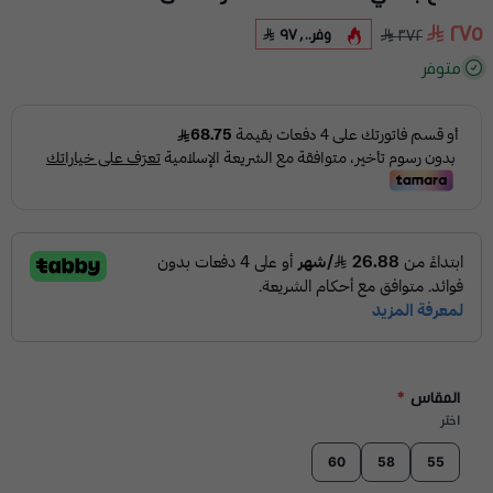
٢٧٥
وفر
٩٧٫٠٠
٣٧٢
متوفر
المقاس
*
اختر
60
58
55