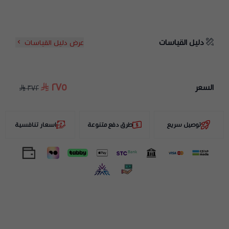
دليل القياسات
عرض دليل القياسات
٢٧٥
السعر
٣٧٢
توصيل سريع
طرق دفع متنوعة
اسعار تنافسية