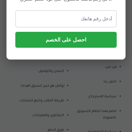
7034715388
موثق لدى منصة الأعمال
احصل على الخصم
روابط مهمة
من نحن
الشحن والتوصيل
اتصل بنا
تواصل مع خبير تنسيق الهدايا
سياسة الاسترجاع
طريقة الطلب وتتبع الشحنات
انضم معنا لنظام التسويق
الشكاوي والاقتراحات
بالعمولة
طرق الدفع
سياسة الخصوصية