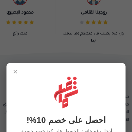
وجينا القثامي
محمود البصيري
لب من متجركم وما ندمت
متجر رائع
ابدا
×
شماغ شوب وجهتك الأولى لتسوق افضل الأشمغة والغتر الرجالية ،و
مستلزمات رجالية و هدايا رجاليه أنيقة. نوفر توصيل سريع لجميع مناطق
السعودية ودول الخليج (الكويت، الإمارات، قطر، البحرين ، عمان). تسوق
احصل على خصم 10%!
الآن!
السجل التجاري
أدخل رقم هاتفك للحصول على كود خصم حصري