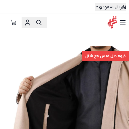
ريال سعودي
شماغ شوب | أفضل متجر شماغ في السعودية
فروه دبل فيس مع شال