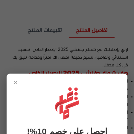
تفاصيل المنتج
تقييمات المنتج
ارتقِ بإطلالتك مع شماغ جفنشي 2025 الإصدار الخاص. تصميم
استثنائي وتفاصيل نسيج دقيقة تضمن لك تميزاً وفخامة تليق بك
في كل محفل.
صف شماغ جفنشي 2025 الإصدار الخاص
×
الخامة:
قطن طبيعي 100% بملمس انسيابي "سوبر"، يجمع بين
خفة الوزن والمتانة العالية.
العلبة:
يأتي في علبة أسطوانية فاخرة ومبتكرة، مما يجعله الخيار
المثالي والأكثر رقياً لتقديمه كهدية.
الأطراف:
حواف محاكة بدقة مجهرية تضمن تطابقاً تاماً واستقامة
"مرزام" لا تتأثر بالحركة أو الرياح.
التصميم:
نقشة الإصدار الخاص لعام 2025 تتميز بتداخلات فنية بين
احصل على خصم 10%!