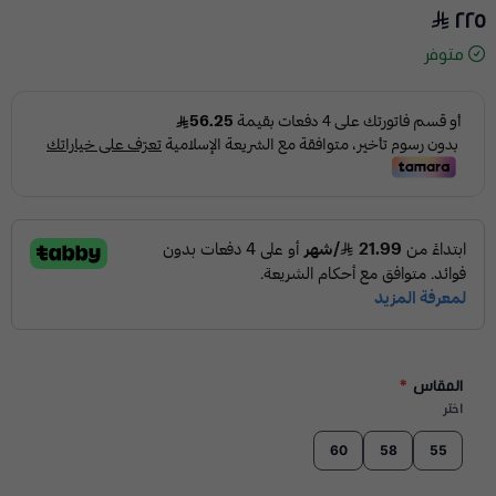
٢٢٥
متوفر
المقاس
*
اختر
60
58
55