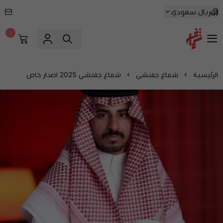
ريال سعودي
٠
شماغ شوب | أفضل متجر شماغ في السعودية
الرئيسية
شماغ جفنشي
شماغ جفنشي 2025 اصدار خاص