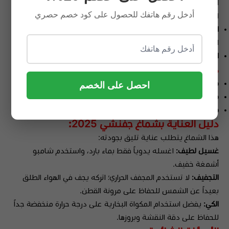
الخطوط الحمراء والبيضاء تعطي بعداً جمالياً مختلفاً عن الأشمغة
أدخل رقم هاتفك للحصول على كود خصم حصري
التقليدية.
الألوان:
صبغات طبيعية ثابتة تحافظ على نقاء اللون الأبيض وزهو
اللون الأحمر حتى مع الاستخدام المكثف.
المقاسات:
متوفر بمقاسات (55، 58، 60) لتلبي كافة الاحتياجات.
دليل المقاسات :
مقاس 55:
للطول من 155 سم إلى 162 سم.
احصل على الخصم
مقاس 58:
للطول من 163 سم إلى 172 سم.
مقاس 60:
للطول من 173 سم إلى 180 سم.
دليل العناية ب
شماغ جفنشي 2025
:
هذا الشماغ يتطلب عناية تليق بجودته:
غسيل لطيف:
اغسله يدوياً فقط بماء بارد، واستخدم شامبو
أشمغة خفيف.
التجفيف:
لا تستخدم المجفف الحراري؛ اتركه يجف في الهواء الطلق
بعيداً عن الشمس للحفاظ على مرونة القطن.
الكي:
يفضل استخدام المكواة البخارية على درجة حرارة منخفضة جداً
للحفاظ على دقة النقشة وبروزها.