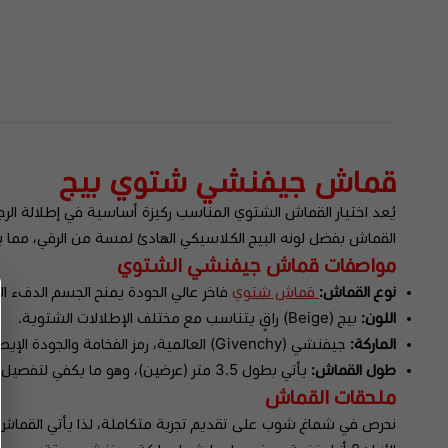
قماش جيفنشي شتوي بيج
يُعد اختيار القماش الشتوي المناسب ركيزة أساسية في إطلالة الر
القماش بفضل لونه البيج الكلاسيكي الهادئ لمسة من الرقي، مما يض
مواصفات قماش جيفنشي الشتوي
نوع القماش:
قماش شتوي
فاخر عالي الجودة يمنح الجسم الدفء الم
اللون:
بيج (Beige) راقٍ يتناسب مع مختلف الإطلالات الشتوية.
الماركة:
جيفنشي (Givenchy) العالمية، رمز الفخامة والجودة الإيطالية.
طول القماش:
يأتي بطول 3.5 متر (عرضين)، وهو ما يكفي لتفصيل ثوب رجالي متكامل لجميع الأوزان والأطوال.
ملحقات القماش
نحرص في شماغ شوب على تقديم تجربة متكاملة، لذا يأتي القماش 