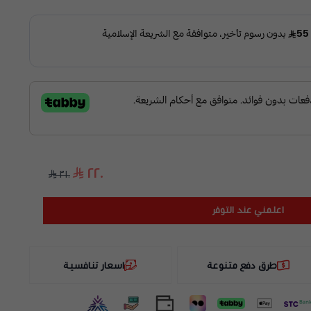
٢٢٠
٣١٠
اعلمني عند التوفر
طرق دفع متنوعة
اسعار تنافسية