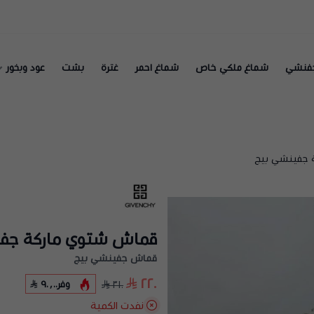
فنشي
شماغ ملكي خاص
شماغ احمر
غترة
بشت
عود وبخور
 جفينشي بيج
قماش شتوي ماركة جفي
قماش جفينشي بيج
٢٢٠
وفر
٩٠٫٠٠
٣١٠
نفدت الكمية