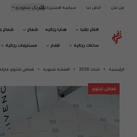
ريال سعودي
من نحن
اتصل بنا
سياسة الاسترجاع
الاكثر طلبا
هدايا رجاليه
شماغ
شماغ ج
شماغ شوب | أفضل متجر شماغ في السعودية
ساعات رجالية
اقلام
مستلزمات رجالية
الرئيسية
شتاء 2026
اقمشة شتوية
قماش شتوي ماركة
قماش شتوي