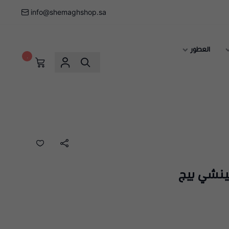
info@shemaghshop.sa
العطور
٠
نشي بيج