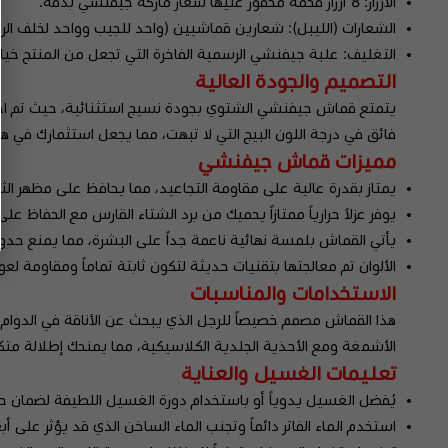
الأزرار: 8 أزرار فخمة محفور عليها شعار ماركة جيفنشي بدقة.
الشعارات (الليبل): شعارين قماشيين (واحد للجيب وواحد لخلف الرقب
التغليف: علبة جيفنشي الرسمية الفاخرة التي تجعل من المنتج خياراً مث
التصميم والجودة العالية
يتمتع قماش جيفنشي الشتوي بجودة نسيج استثنائية، حيث تم اختيار ال
فائق في درجة اللون البيج التي لا تبهت، مما يجعل استثمارك في
مميزات قماش جيفنشي
يمتاز بقدرة عالية على مقاومة التجاعيد، مما يحافظ على مظهر الثو
يوفر عزلاً حرارياً ممتازاً يحميك من برد الشتاء القارس مع الحفاظ على خ
يأتي القماش بلمسة نهائية ناعمة جداً على البشرة، مما يمنع حدوث
الألوان تم معالجتها بتقنيات حديثة لتكون ثابتة تماماً ومقاومة لع
الاستخدامات والمناسبات
هذا القماش مصمم خصيصاً للرجل الذي يبحث عن الأناقة في الدوام الي
الأشمغة ومع الأحذية الجلدية الكلاسيكية، مما يمنحك إطلالة متك
تعليمات الغسيل والعناية
يُفضل الغسيل يدوياً أو باستخدام دورة الغسيل اللطيفة لضمان ح
استخدم الماء الفاتر دائماً وتجنب الماء الساخن الذي قد يؤثر على أب