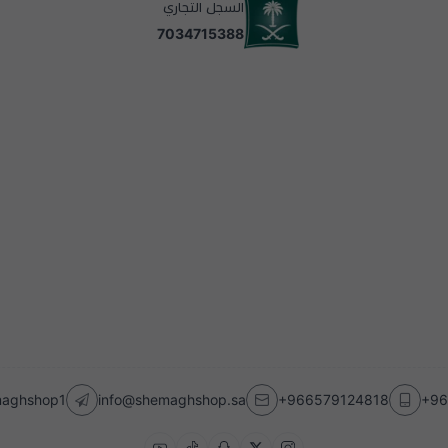
السجل التجاري
7034715388
emaghshop1
info@shemaghshop.sa
+966579124818
+96