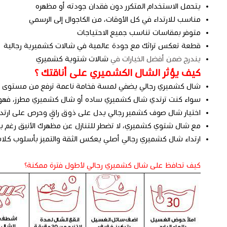
يتحمل الاستخدام المتكرر دون فقدان جودته أو مظهره
مناسب للارتداء في كل الأوقات، من الكاجوال إلى الرسمي
متوفر بمقاسات تناسب جميع الاحتياجات
قطعة تعكس تراثك مع جودة عالمية في شالات كشميرية رجالية
يندرج ضمن أفضل الخيارات في
شالات شتوية كشميري
كيف يؤثر الشال الكشميري على أناقتك ؟
شال كشميري رجالي يضفي لمسة فخامة ناعمة ترفع من مستوى أي
سواء كنت ترتدي شال كشميري ساده أو شال كشميري مطرز، فهو ي
اختيار شال صوف كشمير رجالي يدل على ذوق راقٍ وحرص على ارتدا
مع شال شتوي كشميري، لا تضطر للتنازل عن مظهرك الأنيق رغم برو
ارتداء شال كشميري رجالي أصلي يعكس الثقة والتميز بأسلوب كلاس
كيف تحافظ على شال كشميري رجالي لأطول فترة ممكنة؟