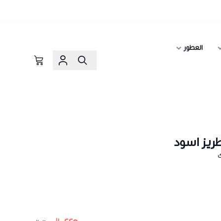
العطور
ريز اسود
ك