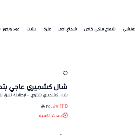
فنشي
شماغ ملكي خاص
شماغ احمر
غترة
بشت
عود وبخور
شال كشميري عاجي بتط
شال كشميري شتوي - لإطلالة تليق ب
٢٢٥
٣٥٠
نفدت الكمية