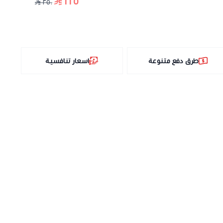
٢٢٥
٣٥٠
طرق دفع متنوعة
اسعار تنافسية