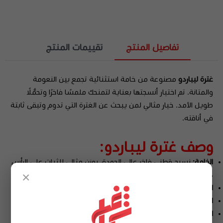
تفاصيل المنتج
تقييمات المنتج
غترة ليباردو
مصنوعة من خامة استثنائية تجمع بين النعومة
والمتانة. تم اختيار أنسجتها بعناية لتمنحك ملمسًا فاخرًا وتحمُّلًا
طويل الأمد. خيار مثالي لمن يبحث عن الغترة التي تدوم وتبقى ثابتة
في أناقته.
وصف غترة ليباردو:
الخامة:
نسيج قطني فاخر عالي الجودة، بوزن مثالي للثبات على الرأس
×
دون إثقال.
اللون:
أبيض ناصع بلمعة خفيفة، يضفي لمسة نظافة وأناقة.
النقشة:
سادة بدون أي تطريزات أو نقوش معقدة.
الحواف:
خياطة متقنة مع أطراف مشرّطة تضيف لمسة جمالية