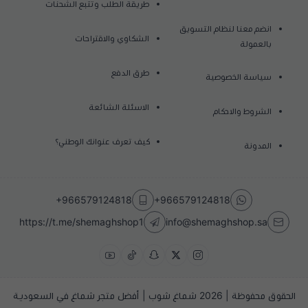
طريقة الطلب وتتبع الشحنات
انضم معنا لنظام التسويق
الشكاوي والاقتراحات
بالعمولة
طرق الدفع
سياسة الخصوصية
الاسئلة الشائعة
الشروط والاحكام
كيف تعرف عنوانك الوطني؟
المدونة
+966579124818
+966579124818
https://t.me/shemaghshop1
info@shemaghshop.sa
الحقوق محفوظة | 2026
شماغ شوب | أفضل متجر شماغ في السعودية