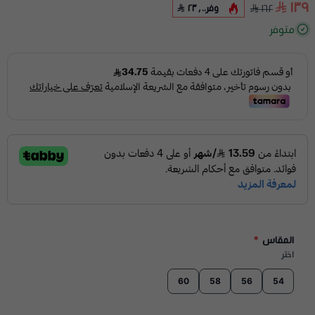
١٣٩
وفر
٢٣٫٠٠
١٦٢
متوفر
المقاس
*
اختر
60
58
56
54