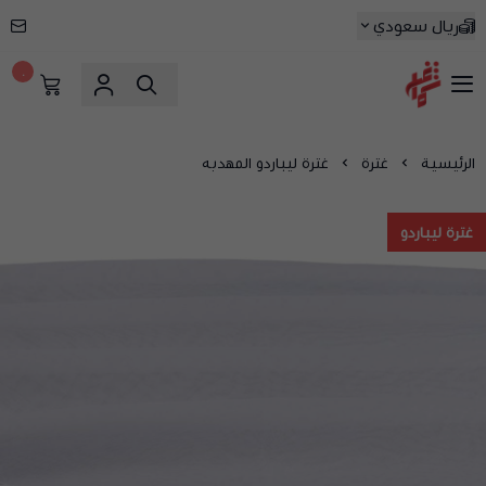
ريال سعودي
٠
شماغ شوب | أفضل متجر شماغ في السعودية
الرئيسية
غترة
غترة ليباردو المهدبه
غترة ليباردو