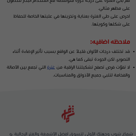
قم بكي الغترة على درجة حرارة متوسطة مع استخدام البخار للحصول
على مظهر مثالي.
احرص على طي الغترة بعناية وتخزينها في علبتها الخاصة للحفاظ
على شكلها وكويتها.
ملاحظه اضافيه:
قد تختلف درجات الألوان قليلاً عن الواقع بسبب تأثير الإضاءة أثناء
التصوير، لكن الجودة تبقى كما هي.
لا تفوّت فرص تصفح تشكيلتنا الراقية من
غترة
التي تجمع بين الأصالة
والفخامة لتلبي جميع الأذواق والمناسبات.
شماغ شوب وجهتك الأولى لتسوق افضل الأشمغة والغتر الرجالية ،و