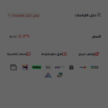
دليل القياسات
عرض دليل القياسات
١٣٩
السعر
١٦٢
توصيل سريع
طرق دفع متنوعة
اسعار تنافسية