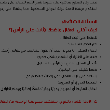
تجنب رش العطور مباشرة على خيوط شعر الغنم للحفاظ على طبيعة 
استخدم فرشاة ناعمة لإزالة العوالق السطحية، مما يحافظ على زهوة
الاسئلة الشائعة:
كيف أخلي العقال ماضحك (ثابت على الرأس)؟
للحفاظ على ثبات العقال :
اختر الحجم المناسب:
العقال الملكي (6 خيوط) يجب أن يكون متناسب مع مقاس رأسك.
ضعه على الغترة أو الشماغ بشكل صحيح:
تأكد أن العقال يغطي تاج الرأس بالتساوي.
ضغط خفيف على الجانبين:
يساعد على ثبات العقال دون إحداث ضغط مزعج.
التخييط اليدوي أو المبروم:
العقال المخيط أو المبروم يدويًا يوفر تماسكًا إضافيًا ويمنع الانزلاق.
لأن الأناقة تكتمل بالتنوع، استكشف مجموعتنا الواسعة من العقالا