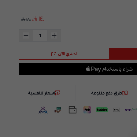
١٤٠
١٨٠
اشتري الآن
طرق دفع متنوعة
اسعار تنافسية