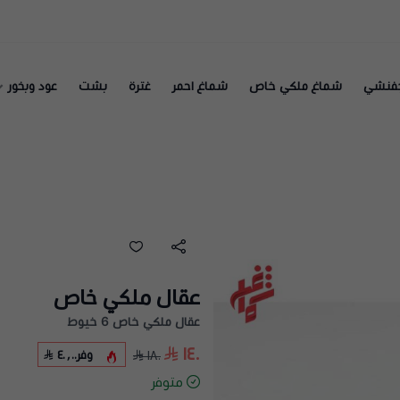
فنشي
شماغ ملكي خاص
شماغ احمر
غترة
بشت
عود وبخور
عقال ملكي خاص
عقال ملكي خاص 6 خيوط
١٤٠
وفر
٤٠٫٠٠
١٨٠
متوفر