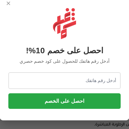
×
 عقال خليجي شعر الغنم الملكي من "شماغ شوب". هذه القطعة ليست مجرد 
نسيج الـ 6 خيوط المتقنة.
احصل على خصم 10%!
ث عن التميز الدائم:
أدخل رقم هاتفك للحصول على كود خصم حصري
مما يضمن لك ملمساً فاخراً ودواماً طويلاً دون أن تتأثر جودة اللون أو ا
ً فائقاً بكل غرزة، لضمان خروج كل قطعة بجودة تليق بنخبة عملائنا.
افة الوبر (بدون – شعر كامل) لتناسب ذوقك الشخصي وتفضيلاتك في الأناقة.
ن الدرجة الأولى، توفر وزناً مثالياً يجمع بين الراحة الفائقة والثبات الرا
احصل على الخصم
ويلة:
الرطوبة المباشرة.