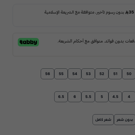
56
55
54
53
52
51
50
6.5
6
5.5
5
4.5
4
بدون شعر
شعر كامل