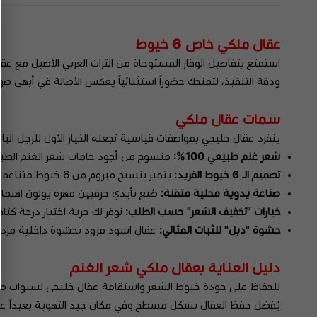
عقال ملكي خاص 6 خيوط
استمتع بتفاصيل الوقار المستوحاة من التراث العربي الأصيل مع
ودقة التنفيذ، لتمنحك حضوراً استثنائياً يعكس الأصالة في أبهى صورها من خلال 
سمات عقال ملكي
ينفرد عقال خليجي بمواصفات قياسية تجعله الخيار الأول للرجل الباح
شعر غنم طبيعي 100%:
منسوج من أجود خامات شعر الغنم الطبيعي، 
تصميم الـ 6 خيوط الفريد:
يتميز بنسيج مبروم من 6 خيوط متناغمة، مما يمنح عقال اسود مظهراً غنياً وكثافة بصرية تعكس الفخامة التقليدية والرزانة.
صناعة يدوية محلية متقنة:
صُنع بأيدي حرفيين مهرة يولون اهتماما
خيارات "تخفيف الشعر" حسب الطلب:
نوفر لك حرية اختيار درجة كث
حشوة "دبل" للثبات المثالي:
عقال اسود مزود بحشوة داخلية مزدوجة م
دليل العناية بعقال ملكي شعر الغنم
للحفاظ على جودة خيوط الشعر واستقامة عقال خليجي لسنوات ط
يُفضل حفظ العقال بشكل مسطح وفي مكان جيد التهوية بعيداً عن 