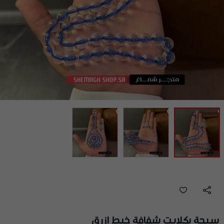
سبحة بكلايت شفافة خيط ازرق