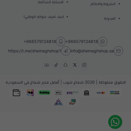
الاسئلة الشائعة
الشروط والاحكام
كيف تعرف عنوانك الوطني؟
المدونة
+966579124818
+966579124818
https://t.me/shemaghshop1
info@shemaghshop.sa
الحقوق محفوظة | 2026
شماغ شوب | أفضل متجر شماغ في السعودية