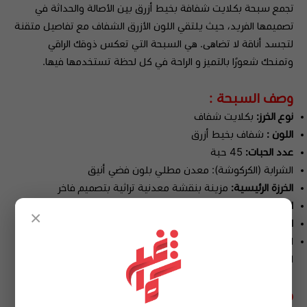
تجمع سبحة بكلايت شفافة بخيط أزرق بين الأصالة والحداثة في
تصميمها الفريد، حيث يلتقي اللون الأزرق الشفاف مع تفاصيل متقنة
لتجسد أناقة لا تضاهى. هي السبحة التي تعكس ذوقك الراقي
وتمنحك شعورًا بالتميز و الراحة في كل لحظة تستخدمها فيها.
وصف السبحة :
نوع الخرز:
بكلايت شفاف
اللون :
شفاف بخيط أزرق
عدد الحبات:
45 حبة
الشرابة (الكركوشة):
معدن مطلي بلون فضي أنيق
الخرزة الرئيسية:
مزينة بنقشة معدنية تراثية بتصميم فاخر
الخيط:
أزرق عالي التحمل، محبوك بإتقان يدوي
×
الاستخدام:
سبح يومية – إكسسوار رجالي – هدية فاخرة
الفاصل (الشاهد):
قطعة أنيقه بنفس نمط السبحة بنفس نمط
السبحة لتحديد الثلث.
ما هي مميزات السبحة البكلايت ؟