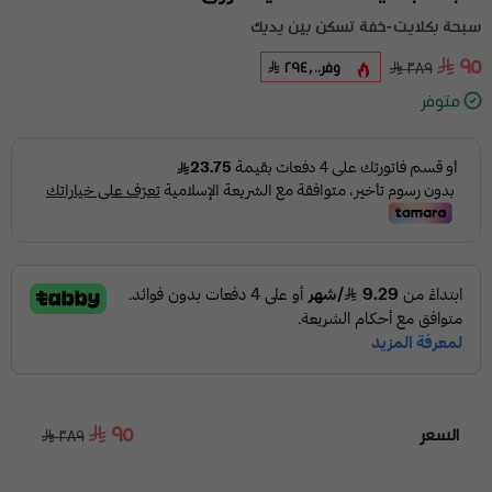
سبحة بكلايت-خفة تسكن بين يديك
٩٥
وفر
٢٩٤٫٠٠
٣٨٩
متوفر
٩٥
السعر
٣٨٩