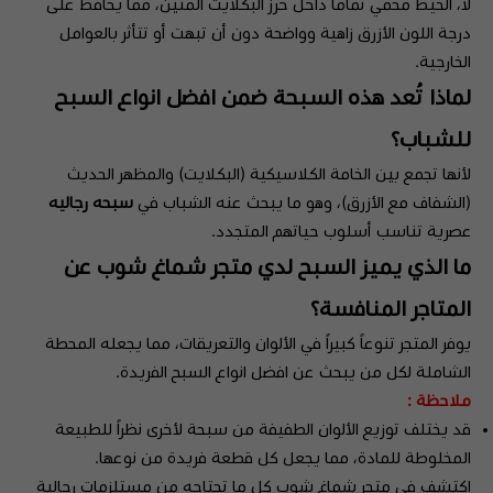
لا، الخيط محمي تماماً داخل خرز البكلايت المتين، مما يحافظ على
درجة اللون الأزرق زاهية وواضحة دون أن تبهت أو تتأثر بالعوامل
الخارجية.
لماذا تُعد هذه السبحة ضمن افضل انواع السبح
للشباب؟
لأنها تجمع بين الخامة الكلاسيكية (البكلايت) والمظهر الحديث
(الشفاف مع الأزرق)، وهو ما يبحث عنه الشباب في
سبحه رجاليه
عصرية تناسب أسلوب حياتهم المتجدد.
ما الذي يميز السبح لدي متجر شماغ شوب عن
المتاجر المنافسة؟
يوفر المتجر تنوعاً كبيراً في الألوان والتعريقات، مما يجعله المحطة
الشاملة لكل من يبحث عن افضل انواع السبح الفريدة.
ملاحظة :
قد يختلف توزيع الألوان الطفيفة من سبحة لأخرى نظراً للطبيعة
المخلوطة للمادة، مما يجعل كل قطعة فريدة من نوعها.
اكتشف في متجر شماغ شوب كل ما تحتاجه من مستلزمات رجالية