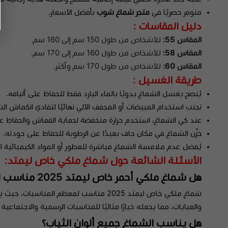
متوفر حصريًا في
متجر شماغ شوب
بأفضل الأسعار.
دليل المقاسات :
المقاس 55:
للأشخاص من طول 150 سم إلى 160 سم.
المقاس 58:
للأشخاص من طول 160 سم إلى 170 سم.
المقاس 60:
للأشخاص من طول 170 سم وأكثر.
طريقة الغسيل :
يُنصح بغسل الشماغ يدويًا بالماء البارد فقط للحفاظ على أليافه.
تجنب استخدام المبيضات أو المجفف الآلي نهائيًا لتفادي انكماش الش
عند كي الشماغ، استخدم حرارة منخفضة لحماية القماش والحفاظ ع
خزّن الشماغ في مكان جاف بعيدًا عن الرطوبة للحفاظ على جودته.
يُفضل عدم ملامسة الشماغ مباشرة للعطور أو المواد الكيميائية ا
الأسئلة الشائعة حول شماغ ملكي خاص ليمتد:
هل شماغ ملكي أحمر خاص ليمتد 2025 مناسب لجميع المناسبات؟
شماغ ملكي خاص ليمتد 2025 مناسب لمعظم 
والعبايات، مما يجعله خيارًا مثاليًا للمناسبات الرسمية والاجتماعي
هل يناسب الشماغ جميع ألوان الثياب؟