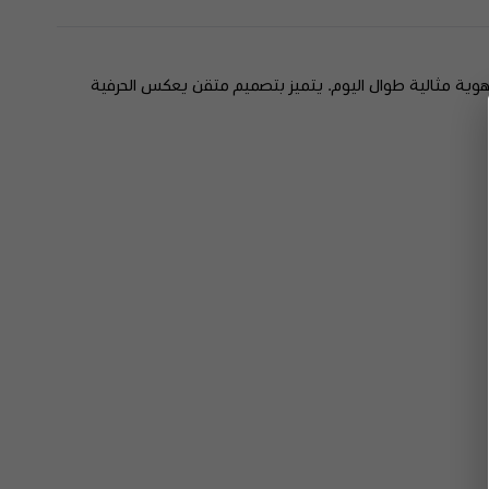
تهوية مثالية طوال اليوم. يتميز بتصميم متقن يعكس الحرفية