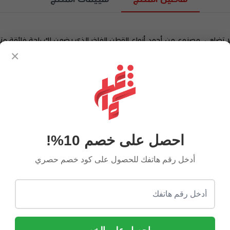
 لا تضاهى. مصنوع من أجود أنواع القطن الفاخر الذي يضمن لك راحة فائقة و
×
تجمع بين التراث والحداثة.
احصل على خصم 10%!
أو الإهداء.
أدخل رقم هاتفك للحصول على كود خصم حصري
.
(55-58-60)
لية .