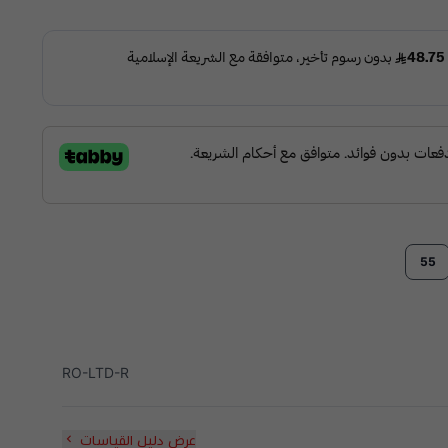
55
RO-LTD-R
عرض دليل القياسات