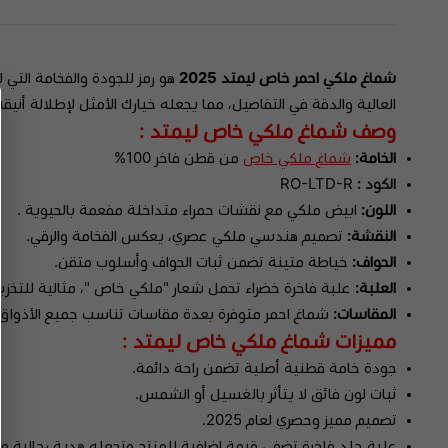
شماغ ملكي احمر خاص ليمتد 2025
هو رمز للجودة والفخامة التي
العالية والدقة في التفاصيل، مما يجعله خيارك الأمثل لإطلالة أنيقة 
وصف شماغ ملكي خاص ليمتد :
الخامة:
شماغ ملكي خاص
من قطن فاخر 100%
الكود :
RO-LTD-R
اللون:
ابيض ملكي مع نقشات حمراء متداخلة مفعمة بالحيوية .
النقشة:
تصميم هندسي ملكي عصري، يعكس الفخامة والرقي.
الحواف:
خياطة متينة تضمن ثبات الحواف وأسلوب متقن.
العلبة:
علبة فاخرة خضراء تحمل شعار "ملكي خاص "، مثالية للتخزين 
المقاسات:
شماغ احمر متوفرة بعدة مقاسات تناسب جميع الأذواق
مميزات شماغ ملكي خاص ليمتد :
جودة خامة قطنية أصلية تضمن راحة دائمة.
ثبات لون فائق لا يتأثر بالغسيل أو الشمس.
تصميم مميز وحصري لعام 2025.
علبة جلد فاخرة تضفي قيمة إضافية للمنتج وتجعله هدية رجالية مثا