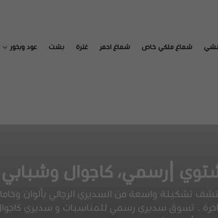
نشي
شماغ ملكي خاص
شماغ احمر
غترة
بشت
عود وبخور
توي |رسمي، كاجوال وشبابي ب
تشف تشكيلة واسعة من السديري الرجالي بألوان وخاما
خرة . تسوق سديري رسمي للمناسبات و سديري كاجوا