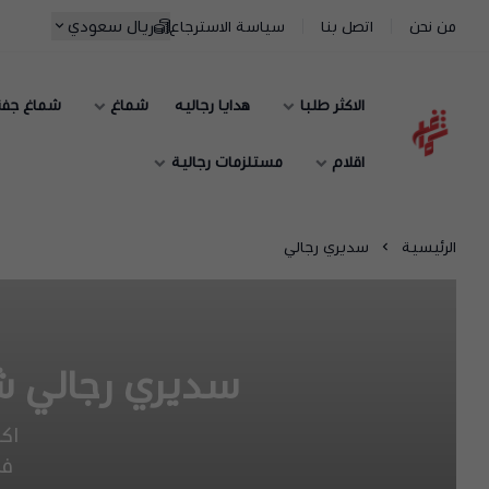
ريال سعودي
من نحن
اتصل بنا
سياسة الاسترجاع
الاكثر طلبا
هدايا رجاليه
شماغ
شماغ جف
شماغ شوب | أفضل متجر شماغ في السعودية
اقلام
مستلزمات رجالية
الرئيسية
سديري رجالي
سديري رجالي ش
اك
فا