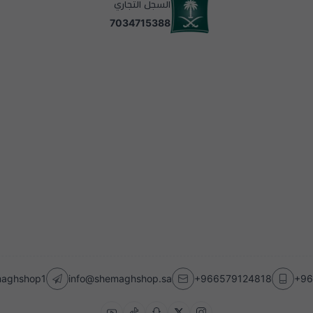
السجل التجاري
7034715388
emaghshop1
info@shemaghshop.sa
+966579124818
+96