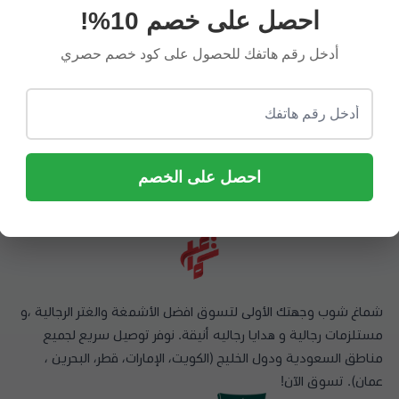
صلاح السقامي
راشد السليم
احصل على خصم 10%!
أدخل رقم هاتفك للحصول على كود خصم حصري
كرا لكم علي الثقه
متجر مميز جدا
احصل على الخصم
شماغ شوب وجهتك الأولى لتسوق افضل الأشمغة والغتر الرجالية ،و
مستلزمات رجالية و هدايا رجاليه أنيقة. نوفر توصيل سريع لجميع
مناطق السعودية ودول الخليج (الكويت، الإمارات، قطر، البحرين ،
عمان). تسوق الآن!