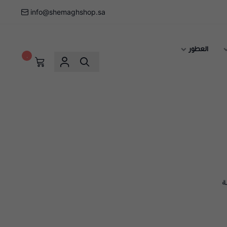
info@shemaghshop.sa
العطور
٠
ة