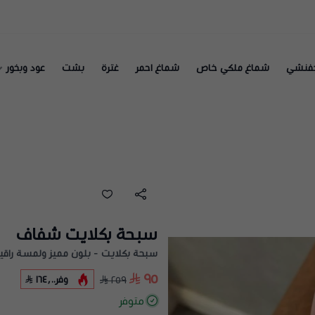
فنشي
شماغ ملكي خاص
شماغ احمر
غترة
بشت
عود وبخور
سبحة بكلايت شفاف
سبحة بكلايت - بلون مميز ولمسة راقي
٩٥
وفر
١٦٤٫٠٠
٢٥٩
متوفر