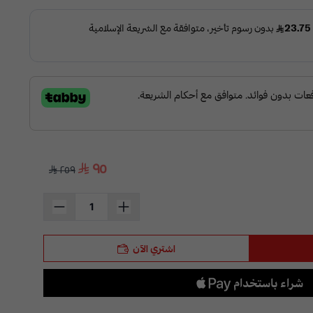
٩٥
٢٥٩
اشتري الآن