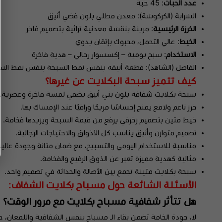
عدد الحبات
: 45 حبة
الشرابة (الكركوشة):
معدن مطلي بلون فضي أنيق
الخرزة الرئيسية
: مزينة بنقشة معدنية تراثية بتصميم فاخر
الخيط
: عالي التحمل، محبوك بإتقان يدوي
الاستخدام
: سبح
يومية – إكسسوار رجالي – هدية فاخرة
الفاصل (الشاهد):
قطعة أنيقه بنفس نمط السبحة بنفس نمط السبح
كيف تتميز سبحة البكلايت عن غيرها؟
سبحة بكلايت شفافة بلون بني أنيق يضفي لمسة فاخرة وعصرية.
خرز ناعم ولامع يمنح إحساسًا مريحًا وراقيًا عند الإمساك بها.
خيط متين بتصميم زخرفي يرفع من قيمة السبحة ويزيدها فخامة.
تصميم متوازن وأنيق يناسب كل الأذواق والاحتياجات الرجالية.
مناسبة للاستخدام اليومي والتسبيح، مع ضمان متانة وجودة عالية
مثالية كهدية مميزة تعبر عن الذوق الرفيع والفخامة.
سبحة بكلايت متينة تجمع بين الأصالة والحداثة في تصميم واحد.
الأسئلة الشائعة حول مسباح بكلايت الشفاف:
هل تتأثر شفافية مسباح بكلايت مع مرور الوقت؟
لا، جودة الخامة تضمن بقاء الـ مسباح بنفس الشفافية واللمعان، حي