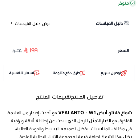
متوفر
دليل القياسات
عرض دليل القياسات
١٩٩
السعر
٣٢٠
توصيل سريع
طرق دفع متنوعة
اسعار تنافسية
تفاصيل المنتج
تقييمات المنتج
شماغ فلانتو أبيض VEALANTO - W1
هو أحدث إصدار من العلامة
الفاخرة، هو الخيار الأمثل للرجل الذي يبحث عن إطلالة أنيقة و راقية
في مختلف المناسبات. بفضل تصميمه البسيط والجودة العالية،
يظل هذا الشماغ إضافة قيمة لمجموعة الأزياء الرجالية الفاخرة.