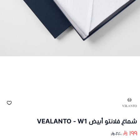
شماغ فلانتو أبيض VEALANTO - W1
١٩٩
٣٢٠