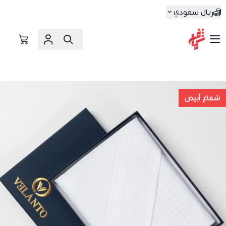
ريال سعودي
شماغ شوب | أفضل متجر شماغ في السعودية
شماغ أبيض