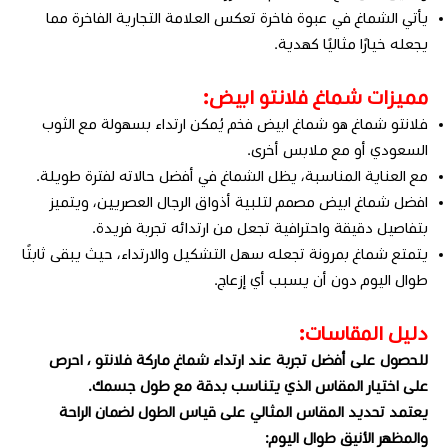
يأتي الشماغ في عبوة فاخرة تعكس العلامة التجارية الفاخرة مما
يجعله خيارًا مثاليًا كهدية.
مميزات شماغ فلانتو ابيض:
فلانتو شماغ هو شماغ ابيض فخم يُمكن ارتداء بسهولة مع الثوب
السعودي أو مع ملابس أخرى.
مع العناية المناسبة، يظل الشماغ في أفضل حالاته لفترة طويلة.
افضل شماغ ابيض مصمم لتلبية أذواق الرجال العصريين، ويتميز
بتفاصيل دقيقة واحترافية تجعل من ارتدائه تجربة فريدة.
يتمتع شماغ بمرونة تجعله سهل التشكيل والارتداء، حيث يبقى ثابتًا
طوال اليوم دون أن يسبب أي إزعاج.
دليل المقاسات:
للحصول على أفضل تجربة عند ارتداء شماغ ماركة فلانتو ، احرص
على اختيار المقاس الذي يتناسب بدقة مع طول جسمك.
يعتمد تحديد المقاس المثالي على قياس الطول لضمان الراحة
والمظهر الأنيق طوال اليوم: