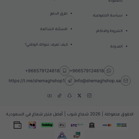
بالعمولة
طرق الدفع
سياسة الخصوصية
الاسئلة الشائعة
الشروط والاحكام
كيف تعرف عنوانك الوطني؟
المدونة
+966579124818
+966579124818
https://t.me/shemaghshop1
info@shemaghshop.sa
الحقوق محفوظة | 2026
شماغ شوب | أفضل متجر شماغ في السعودية