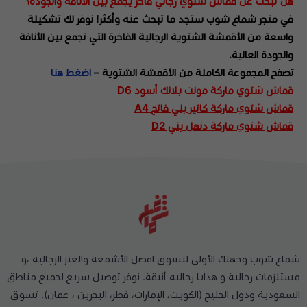
هل تبحث عن قماش شتوي رجالي فاخر يجمع بين الأناقة والجودة؟
في متجر شماغ شوب ستجد ما تبحث عنه وأكثر! نوفر لك تشكيلة
واسعة من الأقمشة الشتوية الرجالية الفاخرة التي تجمع بين الأناقة
والجودة العالية.
تصفح المجموعة الكاملة من الأقمشة الشتوية –
اضغط هنا
قماش شتوي ماركة مونت بلانك أسود D6
قماش شتوي ماركة كاتير بني فاتح A4
قماش شتوي ماركة دنهل بني D2
شماغ شوب وجهتك الأولى لتسوق افضل الأشمغة والغتر الرجالية ،و
مستلزمات رجالية و هدايا رجاليه أنيقة. نوفر توصيل سريع لجميع مناطق
السعودية ودول الخليج (الكويت، الإمارات، قطر، البحرين ، عمان). تسوق