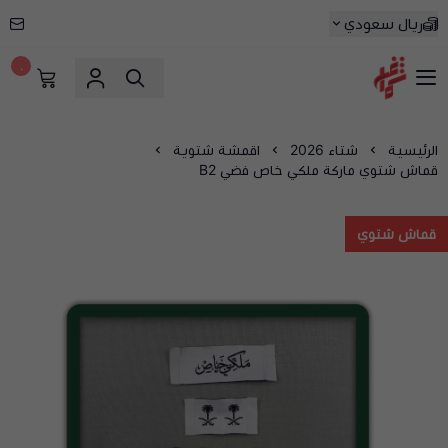
ريال سعودي
٠
شماغ شوب | أفضل متجر شماغ في السعودية
الرئيسية
شتاء 2026
اقمشة شتوية
قماش شتوي ماركة ملكي خاص فضي B2
قماش شتوي