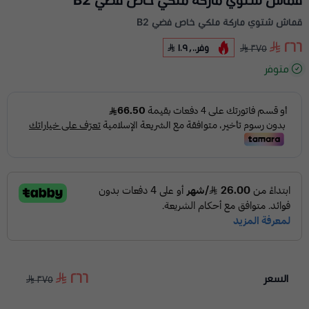
قماش شتوي ماركة ملكي خاص فضي B2
قماش شتوي ماركة ملكي خاص فضي B2
٢٦٦
وفر
١٠٩٫٠٠
٣٧٥
متوفر
٢٦٦
السعر
٣٧٥