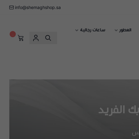
info@shemaghshop.sa
العطور
ساعات رجالية
٠
ك الفريد
كس