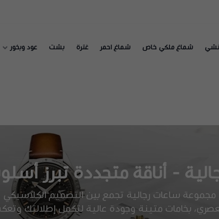
نشي
شماغ ملكي خاص
شماغ احمر
غترة
بشت
عود وبخور
لية - أناقة متجددة تبرز أسلوب
مجموعة ساعات رجالية تجمع بين التصميم الكلاسيكي
عصري، بخامات متينة وجودة عالية لتكمل إطلالتك وتع