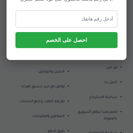
7034715388
موثق لدى منصة الأعمال
احصل على الخصم
روابط مهمة
من نحن
الشحن والتوصيل
اتصل بنا
تواصل مع خبير تنسيق الهدايا
سياسة الاسترجاع
طريقة الطلب وتتبع الشحنات
انضم معنا لنظام التسويق
الشكاوي والاقتراحات
بالعمولة
طرق الدفع
سياسة الخصوصية