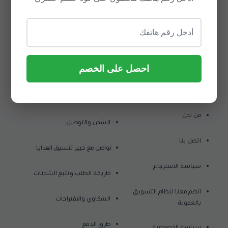
7034715388
موثق لدى منصة الأعمال
احصل على الخصم
روابط مهمة
من نحن
الشحن والتوصيل
اتصل بنا
تواصل مع خبير تنسيق الهدايا
سياسة الاسترجاع
طريقة الطلب وتتبع الشحنات
انضم معنا لنظام التسويق
الشكاوي والاقتراحات
بالعمولة
طرق الدفع
سياسة الخصوصية