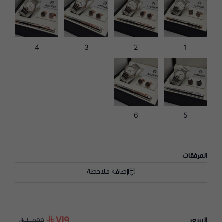
4
3
2
1
6
5
المرفقات
إضافة ملاحظة
٧١٩
السعر
١٬٥٩٩