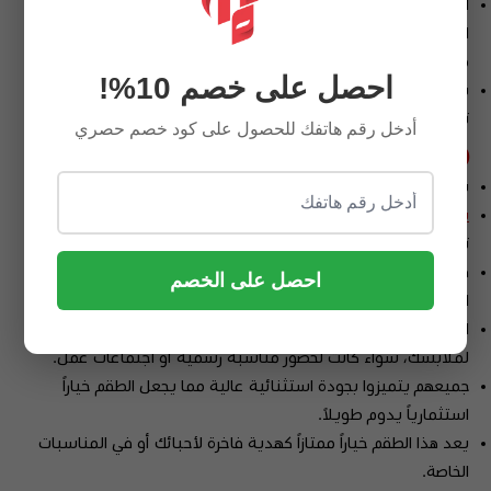
اطقم رجاليه اقنر هي مجموعة متكاملة من الاكسسورات الرجالية
التي تبرز إطلالتك الفاخرة وتكمل مظهرك في كل مناسبة وتضمن لك
مظهراً متناسقاً وجذاباً يعكس ذوقك الرفيع .
احصل على خصم 10%!
يأتي المنتج ضمن ملحقاتها ( علبه ) غير الاصليه في حاله اذا كنت
تريد ملحقات المنتج الاصليه يمكن التواصل مع خدمه العملاء
أدخل رقم هاتفك للحصول على كود خصم حصري
مميزات اطقم رجالية اقنر :
يتكون كل طقم من ساعة و
قلم وكبك
.
ساعات
أقنر بتصاميم راقية تجمع بين الحداثة والكلاسيكية، مع
تفاصيل دقيقة تجعل منها قطعة فنية مميزة.
قلم أقنر يُعتبر إضافة رائعة، سواء كنت تستخدمه في الاجتماعات
احصل على الخصم
المهنية أو كهدية راقية.
الكبك يتميز بتصميمات مبتكرة ودقيقة تضيف لمسة من الرقي
لملابسك، سواء كانت لحضور مناسبة رسمية أو اجتماعات عمل.
جميعهم يتميزوا بجودة استثنائية عالية مما يجعل الطقم خياراً
استثمارياً يدوم طويلاً.
يعد هذا الطقم خياراً ممتازاً كهدية فاخرة لأحبائك أو في المناسبات
الخاصة.