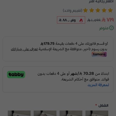
اطقم رجاليه اقنر
(تقييم واحد)
٧١٩
وفر
٨٨٠٫٠٠
١٬٥٩٩
متوفر
الشكل
*