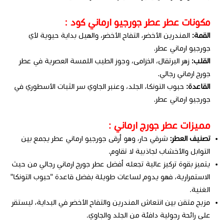
مكونات عطر عطر جورجيو ارماني كود :
القمة:
المندرين الأخضر، التفاح الأخضر، والهيل بداية حيوية لأي
جورجيو ارماني عطر.
القلب:
زهر البرتقال، الخزامى، وجوز الطيب اللمسة العصرية في عطر
جورج ارماني رجالي.
القاعدة:
حبوب التونكا، الجلد، وعنبر الجاوي سر الثبات الأسطوري في
جورجيو ارماني عطر.
مميزات عطر جورج ارماني :
تصنيف العطر:
شرقي حار، وهو أرقى جورجيو ارماني عطر يجمع بين
التوابل والأخشاب لجاذبية لا تقاوم.
يتميز بقوة تركيز عالية تجعله أفضل عطر جورج ارماني رجالي من حيث
الاستمرارية، فهو يدوم لساعات طويلة بفضل قاعدة "حبوب التونكا"
الغنية.
مزيج متقن بين انتعاش المندرين والتفاح الأخضر في البداية، ليستقر
على رائحة رجولية دافئة من الجلد والجاوي.