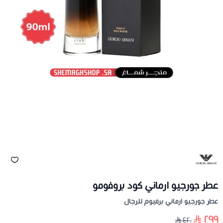
عطر جورجيو ارماني كود بروفومو
عطر جورجيو ارماني برفيوم للرجال
٢٩٩
٤٢٠