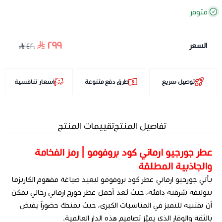
متوفر
٢٩٩
السعر
٤٢٠
توصيل سريع
طرق دفع متنوعة
اسعار تنافسية
تفاصيل المنتج
تقييمات المنتج
عطر جورجيو ارماني كود بروفومو | رمز الفخامة
والجاذبية المطلقة
يأتي جورجيو ارماني عطر كود بروفومو ليعيد صياغة مفهوم الكاريزما
بتوليفة شرقية دافئة، حيث يُعد أجمل عطر جورج ارماني رجالي يمكن
أن تقتنيه للتميز في المناسبات الكبرى، حيث يمنحك حضوراً يفيض
بالثقة والوقار الذي يميّز تصاميم هذه الدار العالمية.