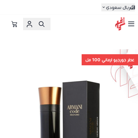
ريال سعودي
شماغ شوب | أفضل متجر شماغ في السعودية
عطر جورجيو ارماني 100 مل