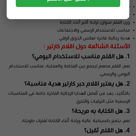
شعار Cartier محفور بدقة يعكس الأصالة
يوفر قلم حبر كارتير كتابة ناعمة وانسيابية مثالية للاستخدام اليومي
وزن القلم متوازن لراحة أكبر أثناء الكتابة
مناسب للاستخدام الرسمي والاجتماعات
هدية رجالية فاخرة تعكس الذوق الراقي
الأسئلة الشائعة حول اقلام كارتير :
1. هل القلم مناسب للاستخدام اليومي؟
نعم، القلم مصمم ليجمع بين الفخامة والعملية، مناسب للاستخدام
اليومي والرسمي.
2. هل يعتبر اقلام حبر كارتير هدية مناسبة؟
بالتأكيد، يعد من أفضل الهدايا الرجالية الفاخرة خاصة في المناسبات
الرسمية مثل الترقيات والتخرج.
3. هل الكتابة به مريحة؟
نعم، يتميز بانسيابية عالية وراحة أثناء الكتابة لفترات طويلة.
4. هل القلم ثقيل؟