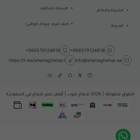
الاسئلة الشائعة
الشروط والاحكام
كيف تعرف عنوانك الوطني؟
المدونة
+966579124818
+966579124818
https://t.me/shemaghshop1
info@shemaghshop.sa
الحقوق محفوظة | 2026
شماغ شوب | أفضل متجر شماغ في السعودية