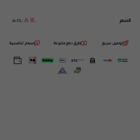
١٤٠
السعر
٣٤٠
توصيل سريع
طرق دفع متنوعة
اسعار تنافسية