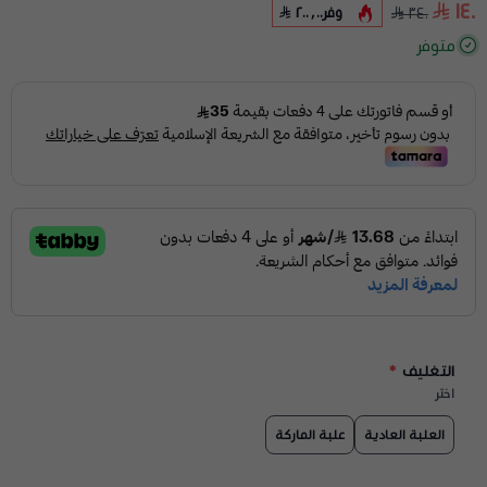
١٤٠
وفر
٢٠٠٫٠٠
٣٤٠
متوفر
التغليف
*
اختر
العلبة العادية
علبة الماركة