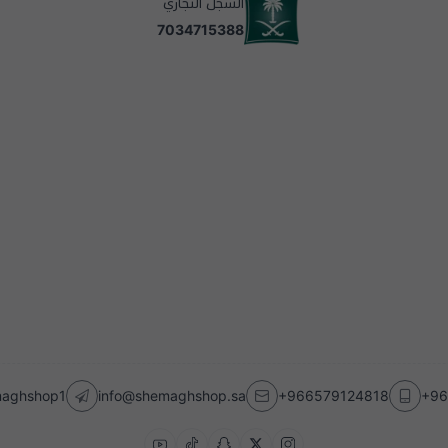
السجل التجاري
7034715388
emaghshop1
info@shemaghshop.sa
+966579124818
+96