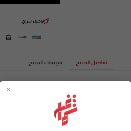
توصيل سريع
تفاصيل المنتج
تقييمات المنتج
ور رجالية
×
عا غامضا جديدا وانيق ومطور للرجل العصري ، يجدد نفسه مع بصمة هذه التر
عطرك المميز من اول نفحه اطلبه الآن من متجر شماغ شوب .
الحيوية والانتعاش.والفلفل الوردي الذي يضيف لمسة من التوابل والحدة، م