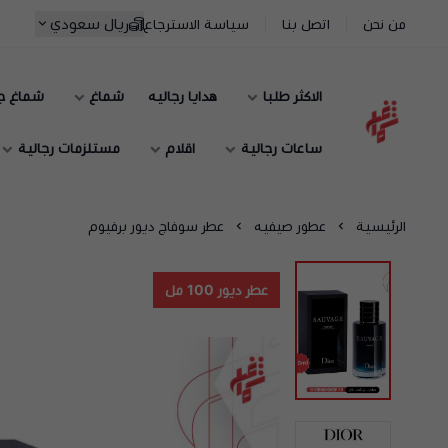
ريال سعودي
من نحن
اتصل بنا
سياسة الاسترجاع
الاكثر طلبا
هدايا رجاليه
شماغ
شماغ ج
شماغ شوب | أفضل متجر شماغ في السعودية
ساعات رجالية
اقلام
مستلزمات رجالية
الرئيسية
عطور صيفيه
عطر سوفاج ديور برفيوم
عطر ديور 100 مل