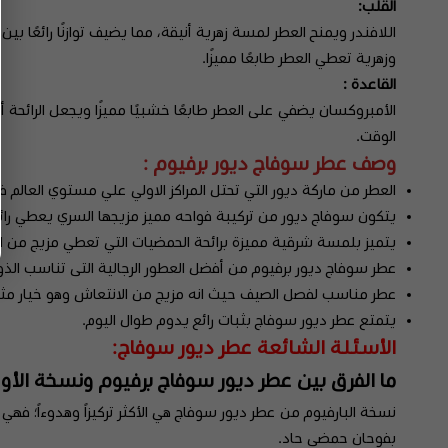
القلب:
اللافندر ويمنح العطر لمسة زهرية أنيقة، مما يضيف توازنًا رائعً
وزهرية تعطي العطر طابعًا مميزًا.
القاعدة :
الأمبروكسان يضفي على العطر طابعًا خشبيًا مميزًا ويجعل الرائح
الوقت.
وصف عطر سوفاج ديور برفيوم :
العطر من ماركة ديور التي تحتل المراكز الاولي علي مستوي العالم في
يتكون سوفاج ديور من تركيبة فواحه مميز مزيجها السري يعطي رائ
يتميز بلمسة شرقية مميزة برائحة الحمضيات التي تعطي مزيج من الف
عطر سوفاج ديور برفيوم من أفضل العطور الرجالية التى تناسب الذوق
عطر مناسب لفصل الصيف حيث انه مزيج من الانتعاش وهو خيار مثال
يتمتع عطر ديور سوفاج بثبات رائع يدوم طوال اليوم.
الأسئلة الشائعة عطر ديور سوفاج:
ما الفرق بين عطر ديور سوفاج برفيوم ونسخة الأو 
نسخة البارفيوم من عطر ديور سوفاج هي الأكثر تركيزاً وهدوءاً؛ فه
بفوحان حمضي حاد.