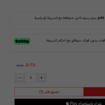
٣٨٠
٤٥٠
اشتري الآن