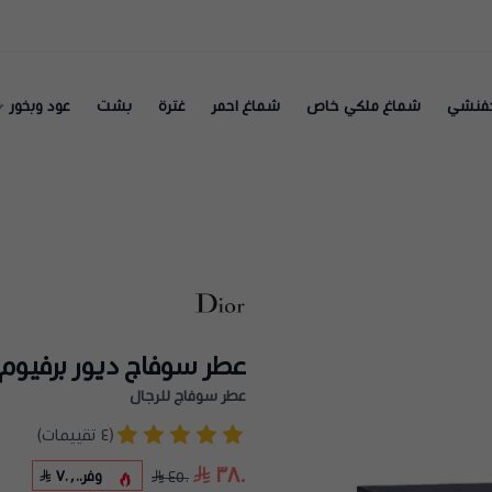
فنشي
شماغ ملكي خاص
شماغ احمر
غترة
بشت
عود وبخور
عطر سوفاج ديور برفيوم
عطر سوفاج للرجال
(٤ تقييمات)
٣٨٠
وفر
٧٠٫٠٠
٤٥٠