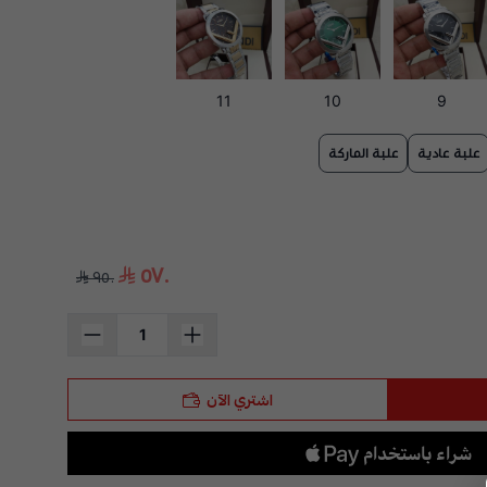
11
10
9
علبة عادية
علبة الماركة
٥٧٠
٩٥٠
اشتري الآن