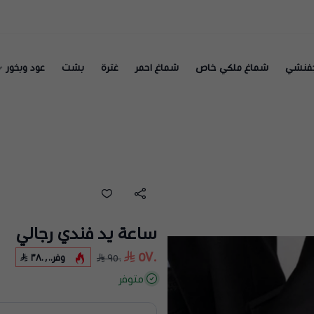
فنشي
شماغ ملكي خاص
شماغ احمر
غترة
بشت
عود وبخور
ساعة يد فندي رجالي
٥٧٠
وفر
٣٨٠٫٠٠
٩٥٠
متوفر