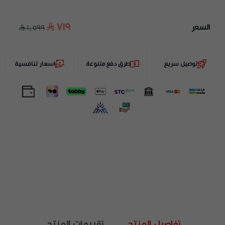
٧١٩
السعر
١٬٥٩٩
توصيل سريع
طرق دفع متنوعة
اسعار تنافسية
تفاصيل المنتج
تقييمات المنتج