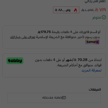
طقم اقنر رجالي
٧١٩
وفر
٨٨٠٫٠٠
١٬٥٩٩
متوفر
المرفقات
إضافة ملاحظة