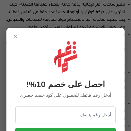
تتميز ساعات أقنر الرجالية بدقة عالية بفضل تقنياتها الحديثة، حيث
تحتوي على حركة كوارتز أو أوتوماتيكية تقدم دقة في قياس الوقت.
يتم تصنيع ساعات أقنر باستخدام مواد مقاومة للصدمات والخدوش،
مما يضمن لك ساعة تدوم لسنوات دون أن تفقد رونقها.
×
السوار المعدني المصنوع من الفولاذ المقاوم للصدأ يتمتع بقدرة
على مقاومة التآكل، بينما يضيف الشكل اللامع أو المطفأ لمسة من
الفخامة.
قلم أقنر الرجالي:
قلم أقنر لا يقل فخامة عن الساعة. يتميز بتصميمه المعدني الأنيق
الذي يمكن أن يكون مزينًا بنقوش دقيقة أو شعار العلامة التجارية
احصل على خصم 10%!
الشهيرة. القلم قد يكون مصنوعًا من الفولاذ أو الذهب، ما يضفي
أدخل رقم هاتفك للحصول على كود خصم حصري
عليه لمسة فاخرة ترفع من قيمته.
مصمم بشكل يضمن لك تجربة كتابة مريحة وسلسة، سواء كان
لديك توقيع رسمي أو تحتاج إلى القلم في اجتماعات عمل يومية.
القلم يمتاز بآلية قوية تمنع انكساره أو تآكله بسرعة.
يمكن أن يكون قلم أقنر هدية رائعة لك أو لأحبائك، فهو ليس فقط