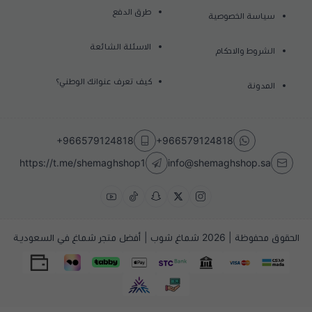
طرق الدفع
سياسة الخصوصية
الاسئلة الشائعة
الشروط والاحكام
كيف تعرف عنوانك الوطني؟
المدونة
+966579124818
+966579124818
https://t.me/shemaghshop1
info@shemaghshop.sa
الحقوق محفوظة | 2026
شماغ شوب | أفضل متجر شماغ في السعودية