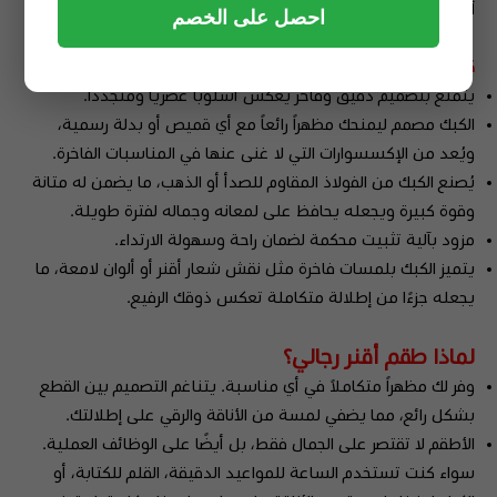
أداة للكتابة بل أيضًا رمز للأناقة والفخامة.
احصل على الخصم
كبك أقنر الرجالي:
يتمتع بتصميم دقيق وفاخر يعكس أسلوبًا عصريًا ومتجددًا.
الكبك مصمم ليمنحك مظهراً رائعاً مع أي قميص أو بدلة رسمية،
ويُعد من الإكسسوارات التي لا غنى عنها في المناسبات الفاخرة.
يُصنع الكبك من الفولاذ المقاوم للصدأ أو الذهب، ما يضمن له متانة
وقوة كبيرة ويجعله يحافظ على لمعانه وجماله لفترة طويلة.
مزود بآلية تثبيت محكمة لضمان راحة وسهولة الارتداء.
يتميز الكبك بلمسات فاخرة مثل نقش شعار أقنر أو ألوان لامعة، ما
يجعله جزءًا من إطلالة متكاملة تعكس ذوقك الرفيع.
لماذا طقم أقنر رجالي؟
وفر لك مظهراً متكاملاً في أي مناسبة. يتناغم التصميم بين القطع
بشكل رائع، مما يضفي لمسة من الأناقة والرقي على إطلالتك.
الأطقم لا تقتصر على الجمال فقط، بل أيضًا على الوظائف العملية.
سواء كنت تستخدم الساعة للمواعيد الدقيقة، القلم للكتابة، أو