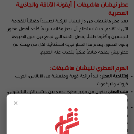
عطر نيشان هاشيفات | أيقونة الأناقة والجاذبية
العصرية
يعد عطر هاشيفات من دار نيشان التركية تجسيداً حقيقياً للفخامة
التي لا تقادم، حيث استطاع أن يحجز مكانه سريعاً كأحد أفضل عطور
للجنسين وأكثرها طلباً. بفضل رائحته التي تجمع بين عبق الطبيعة
وقوة الحضور، يقدم هذا العطر تجربة استثنائية لكل من يبحث عن
عطر نيش يمنحه طابعاً ملكياً يتحدث عنه الجميع.
الهرم العطري لنيشان هاشيفات:
إفتتاحية العطر :
تبدأ برائحة قوية ومنعشة من الأناناس، الجريب
فروت، والبرغموت.
قلب العطر:
يتكون من مزيج عطري يجمع بين خشب الأرز، الباتشولي،
والياسمين.
×
قاعدة العطر:
تستقر على نوتات عميقة وثابتة من طحلب السندبان
والأخشاب الصافية.
هذا المزيج هو ما يجعله عطر نيش استثنائي يجمع بين الانتعاش
الصيفي والفخامة الشتوية في آن واحد.