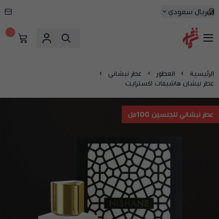
ريال سعودي
٠
شماغ شوب | أفضل متجر شماغ في السعودية
الرئيسية
العطور
عطر نيشاني
عطر نيشان هاشيفات اكسترايت
عطر نيشاني للجنسين 100مل