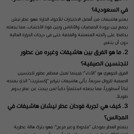
في السعودية؟
يعتبر هاشيفات من أفضل الاختيارات للأجواء الحارة؛ فهو عطر نيش
يجمع بين برودة الحمضيات والأناناس وبين قوة الأخشاب، مما يجعله
يحافظ على رائحته المنعشة والفخمة حتى في درجات الحرارة العالية
دون أن يتغير.
2. ما هو الفرق بين هاشيفات وغيره من عطور
للجنسين الصيفية؟
الفرق الجوهري هو "الأداء"؛ فبينما تميل معظم عطور للجنسين
الصيفية للزوال سريعاً، يأتي هاشيفات بتركيز "إكستريت" الذي يمنحه
ثباتاً أسطورياً، مما يجعله استثماراً ذكياً لمن يبحث عن عطر يدوم
طويلاً.
3. كيف هي تجربة فوحان عطر نيشان هاشيفات في
المجالس؟
يتمتع العطر بفوحان "ملحوظ وغير مزعج"؛ فهو يترك هالة عطرية