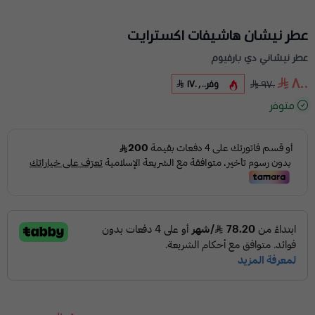
عطر نيشان هاشيفات اكسترايت
عطر نيشاني دي بارفيوم
٨٠٠
وفر
١٧٠٫٠٠
٩٧٠
متوفر