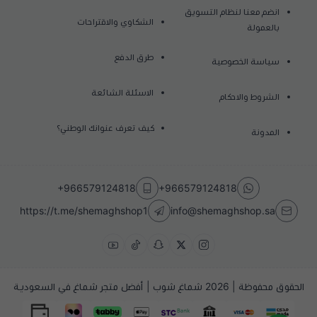
انضم معنا لنظام التسويق
الشكاوي والاقتراحات
بالعمولة
طرق الدفع
سياسة الخصوصية
الاسئلة الشائعة
الشروط والاحكام
كيف تعرف عنوانك الوطني؟
المدونة
+966579124818
+966579124818
https://t.me/shemaghshop1
info@shemaghshop.sa
الحقوق محفوظة | 2026
شماغ شوب | أفضل متجر شماغ في السعودية