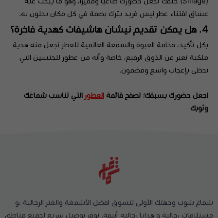
(Sillage) خلفك تجعل حضورك طاغياً ومميزاً، وهو ما يبحث عنه
عشاق اقتناء عطر نيش فريد يترك بصمة في كل مكان يحلون به.
4. هل يمكن تقديم نيشان هاشيفات كهدية فاخرة؟
بكل تأكيد، فخامة العبوة والسمعة العالمية للعطر تجعل منه هدية
ملكية تعبر عن الذوق الرفيع، خاصة وأنه من عطور للجنسين التي
تحظى بإعجاب واسع ومضمون.
اجعل حضورك يسبقك؛ تصفح قائمة
العطور
التي تناسب شماغك
وثوبك
شماغ شوب وجهتك الأولى لتسوق افضل الأشمغة والغتر الرجالية ،و
مستلزمات رجالية و هدايا رجاليه أنيقة. نوفر توصيل سريع لجميع مناطق