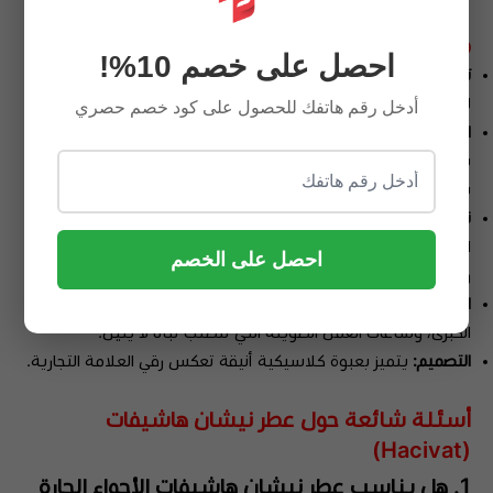
مواصفات العطر:
احصل على خصم 10%!
تصنيف العطر:
عطر نيش (Niche) فاخر ومبتكر، يناسب الذوق الرفيع
للجنسين.
أدخل رقم هاتفك للحصول على كود خصم حصري
الثبات والفوحان:
بتركيز "إكستريت دو بارفان" (Extrait de Parfum)،
يمنحك هذا العطر أداءً أسطورياً يدوم طوال اليوم، مع فوحان مذهل
يملأ المكان.
نمط الرائحة:
تشيبر - فواكه؛ حيث يفتتح برائحة الأناناس والبرغموت
المنعشة، ويستقر على قاعدة خشبية عميقة من طحلب البلوط
احصل على الخصم
والأخشاب.
المناسبات:
الخيار الأول للاجتماعات الرسمية، المناسبات الاجتماعية
الكبرى، وساعات العمل الطويلة التي تتطلب ثباتاً لا يلين.
التصميم:
يتميز بعبوة كلاسيكية أنيقة تعكس رقي العلامة التجارية.
أسئلة شائعة حول عطر نيشان هاشيفات
(Hacivat)
1. هل يناسب عطر نيشان هاشيفات الأجواء الحارة