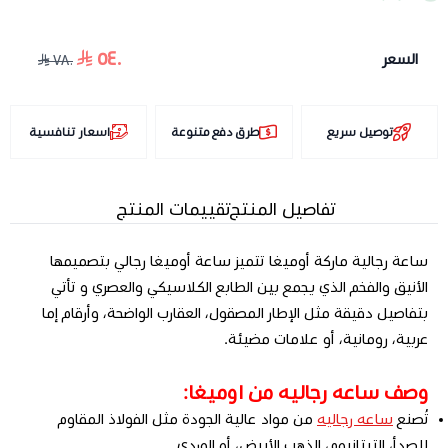
٥٤٠
السعر
٧٨٠
توصيل سريع
طرق دفع متنوعة
اسعار تنافسية
تفاصيل المنتج
تقييمات المنتج
ساعة رجالية ماركة أوميغا تتميز ساعة أوميغا رجالي بتصميمها
الأنيق والفخم الذي يجمع بين الطابع الكلاسيكي والعصري و تأتي
بتفاصيل دقيقة مثل الإطار المصقول، العقارب الواضحة، وأرقام إما
عربية، رومانية، أو علامات مضيئة.
وصف ساعه رجاليه من اوميغا:
تُصنع
ساعه رجاليه
من مواد عالية الجودة مثل الفولاذ المقاوم
للصدأ، التيتانيوم، الذهب الأبيض، أو الوردي.