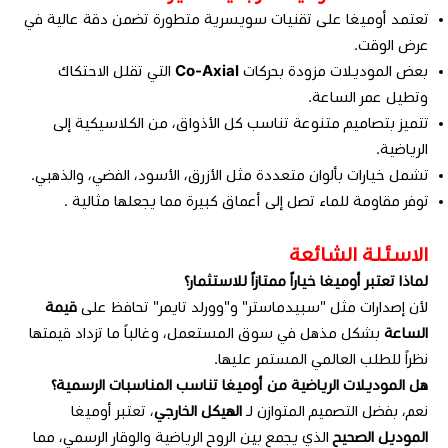
تعتمد أوميغا على تقنيات سويسرية متطورة تضمن دقة عالية في
عرض الوقت.
بعض الموديلات مزودة بحركات
Co-Axial
التي تقلل الاحتكاك
وتطيل عمر الساعة.
تتميز بتصاميم متنوعة تناسب كل الأذواق، من الكلاسيكية إلى
الرياضية.
تشمل خيارات بألوان متعددة مثل الأزرق، الأسود، الفضي، والذهبي.
توفر مقاومة للماء تصل إلى أعماق كبيرة مما يجعلها مثالية .
الاسئلة الشائعة
لماذا تعتبر أوميغا خياراً ممتازاً للاستثمار؟
لأن إصدارات مثل "سبيدماستر" و"وورلد تايمر" تحافظ على
قيمة
الساعة
بشكل مذهل في سوق المستعمل، وغالباً ما تزداد قيمتها
نظراً للطلب العالمي المستمر عليها.
هل الموديلات الرياضية من أوميغا تناسب المناسبات الرسمية؟
نعم، بفضل التصميم المتوازن لـ
الهيكل الخارجي
، تعتبر أوميغا
الموديل الصحيح
الذي يجمع بين الروح الرياضية والوقار الرسمي، مما