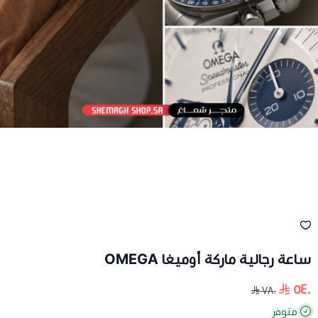
ساعة رجالية ماركة أوميغا OMEGA
٥٤٠
٧٨٠
متوفر