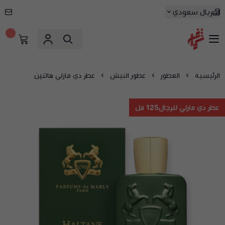
ريال سعودي
٠
شماغ شوب | أفضل متجر شماغ في السعودية
الرئيسية
العطور
عطور النيش
عطر دي مارلي هالتين
عطر دي مارلي للرجال125 مل