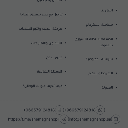
الشحن والتوصيل
اتصل بنا
تواصل مع خبير تنسيق الهدايا
سياسة الاسترجاع
طريقة الطلب وتتبع الشحنات
انضم معنا لنظام التسويق
الشكاوي والاقتراحات
بالعمولة
طرق الدفع
سياسة الخصوصية
الاسئلة الشائعة
الشروط والاحكام
كيف تعرف عنوانك الوطني؟
المدونة
+966579124818
+966579124818
https://t.me/shemaghshop1
info@shemaghshop.sa