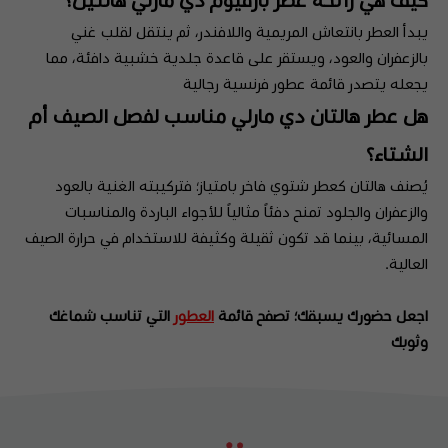
يبدأ العطر بانتعاش المريمية واللافندر، ثم ينتقل لقلب غني
بالزعفران والعود، ويستقر على قاعدة جلدية خشبية دافئة، مما
يجعله يتصدر قائمة عطور فرنسية رجالية
هل عطر هالتان دي مارلي مناسب لفصل الصيف أم
الشتاء؟
يُصنف هالتان كعطر شتوي فاخر بامتياز؛ فتركيبته الغنية بالعود
والزعفران والجلود تمنح دفئاً مثالياً للأجواء الباردة والمناسبات
المسائية، بينما قد تكون ثقيلة وكثيفة للاستخدام في حرارة الصيف
العالية.
اجعل حضورك يسبقك؛ تصفح قائمة
العطور
التي تناسب شماغك
وثوبك