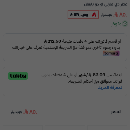
عطر دي مارلي او دو بارفان
٨٥٠
وفر
١٤٩٫٠٠
٩٩٩
متوفر
٨٥٠
السعر
٩٩٩