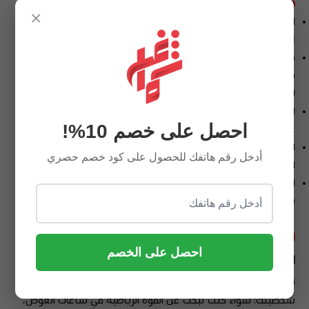
مواصفات ساعة رولكس داي ديت:
×
الميناء المرصع: ميناء مغطى بالكامل بقطع الألماس الصغيرة (Pave
Diamond Dial)، مما يعطي لمعاناً مذهلاً مع كل حركة.
مؤشرات الياقوت (Rainbow Baguette): تتميز الساعة بمؤشرات
ساعات مرصعة بأحجار الياقوت الملونة بقصة "باغيت"، مما يضيف
لمسة حيوية وفخامة استثنائية.
الذهب الخالص: هيكل وسوار "بريزيدانت" مصنوع من الذهب الأصفر
احصل على خصم 10%!
عيار 18 قيراطاً المصقول بعناية فائقة.
التقويم المزدوج: عرض اليوم بالكامل عند الساعة 12 والتاريخ عند
أدخل رقم هاتفك للحصول على كود خصم حصري
الساعة 3 مع عدسة "سيكلوبس" المكبرة.
الإطار المخدد: إطار رولكس الأيقوني الذي يعكس الضوء بتناغم مع
بريق الألماس الداخلي.
لماذا تختار رولكس داي ديت المرصعة؟
احصل على الخصم
لموديل الصحيح لكل إطلالة
تتميز مجموعتنا بأنها تقدم الموديل الصحيح الذي يتناغم مع
شخصيتك؛ سواء كنت تبحث عن القوة الرياضية في ساعات الغوص،