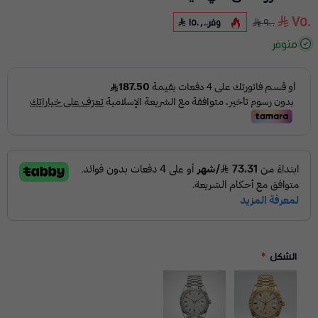
٧٥٠
وفر
١٥٠٫٠٠
٩٠٠
متوفر
الشكل
*