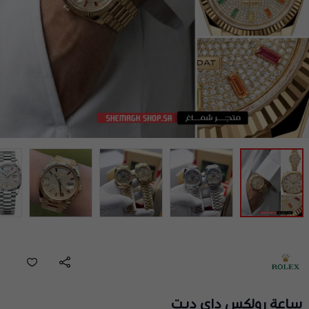
ساعة رولكس داي ديت