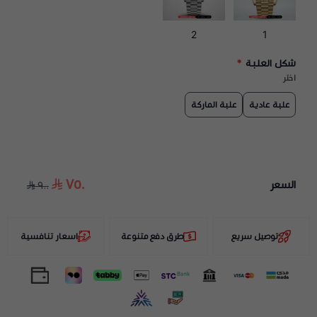
2
1
شكل العلبة
*
اختر
علبة عادية
علبة الماركة
٧٥٠
السعر
٩٠٠
توصيل سريع
طرق دفع متنوعة
اسعار تنافسية