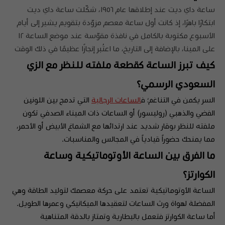
ساعة داي ديت عند إطلاقها عام ١٩٥٦، شكّلت ساعة داي ديت
ابتكارًا باهرًا، إذ كانت أول ساعة معصم مزوّدة بتقويم يشير إلى أيام
الأسبوع مكتوبة بالكامل في نافذة مقوّسة عند موضع الساعة ١۲
على المينا، بالإضافة إلى التاريخ، ما اعتُبر إنجازًا عظيمًا في ذلك الوقت
كيف تبرز الساعة كقطعة ملفته للنظر مع الزي
السعودي الرسمي؟
السر يكمن في التناغم؛ ف
الساعات الرجالية
التي تدمج بين اللونين
الفضي والذهبي (روليسور) أو الساعات ذات الميناء الصدفي تكون
ملفته للنظر بوقار شديد عند ارتدائها مع الشماغ الأبيض أو الأحمر،
مما يمنحك حضوراً قيادياً في المجالس والمناسبات.
ما الفرق بين الساعة الأوتوماتيكية وساعة
الكوارتز؟
الساعة الأوتوماتيكية تعتمد على حركة معصمك لتوليد الطاقة وهي
المفضلة لهواة ورث الساعات لتعقيدها الميكانيكي وعمرها الطويل.
أما ساعة الكوارتز فتعمل بالبطارية وتمتاز بالدقة المتناهية