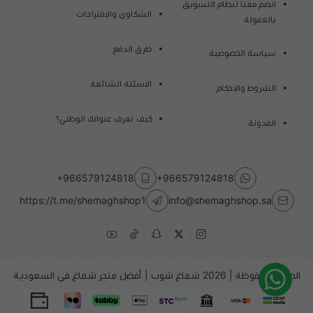
انضم معنا لنظام التسويق
الشكاوي والاقتراحات
بالعمولة
طرق الدفع
سياسة الخصوصية
الاسئلة الشائعة
الشروط والاحكام
كيف تعرف عنوانك الوطني؟
المدونة
+966579124818
+966579124818
https://t.me/shemaghshop1
info@shemaghshop.sa
الحقوق محفوظة | 2026
شماغ شوب | أفضل متجر شماغ في السعودية