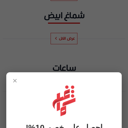
شماغ ابيض
عرض الكل
ساعات
×
عرض الكل
بشت
احصل على خصم 10%!