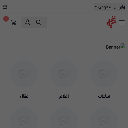
ريال سعودي
٠
شماغ شوب | أفضل متجر شماغ في
ساعات
اقلام
عقال