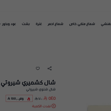
فنشي
شماغ ملكي خاص
شماغ احمر
غترة
بشت
عود وبخور
شال كشميري شيروتي
شال شتوي شيروتي
٥٤٥
وفر
١٥٥٫٠٠
٧٠٠
نفدت الكمية