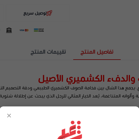
توصيل سريع
تفاصيل المنتج
تقييمات المنتج
والدفء الكشميري الأصيل
رفيع. يجمع هذا الشال بين فخامة الصوف الكشميري الطبيعي ودقة التصميم الت
ألوانه المتناغمة، يُعد الخيار المثالي للرجل الذي يبحث عن إطلالة شتوية ت
ة، يوفر تدفئة مثالية دون ثقل.
×
اف تعكس هوية ماركة شيروتي العريقة.
ضفي لمسة من الحيوية والفخامة.
منح تغطية مثالية للكتفين.