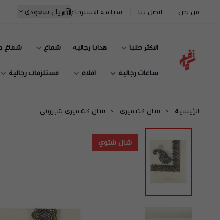
ريال سعودي
من نحن
اتصل بنا
سياسة الاسترجاع
الاكثر طلبا
هدايا رجاليه
شماغ
شماغ ج
شماغ شوب | أفضل متجر شماغ في السعودية
ساعات رجالية
اقلام
مستلزمات رجالية
الرئيسية
شال كشميري
شال كشميري شيروتي
شال شتوي