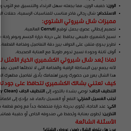
الوزن:
خفيف الوزن، مما يجعله سهل الارتداء والتنسيق مع الثوب وا
الاستخدام:
شال رجالي فاخر مناسب للمناسبات الرسمية، حفلات الزف
مميزات شال شيروتي الشتوي:
تصميم إيطالي عصري يحمل توقيع
Cerruti
العالمية.
نسيج كشميري طبيعي يحافظ على درجة حرارة الجسم ويوفر راحة 
تطريز يدوي متقن على الحواف يبرز دقة التفاصيل وفخامة القطعة.
ألوان ثابتة وجودة نسيج تدوم طويلاً مع العناية الصحيحة.
لماذا يُعد شال شيروتي الكشميري الخيار الأمثل ل
لأنه يجمع بين البساطة الراقية والفخامة التي لا تخطئها العين. يم
هذا الشال يعزز من حضورك ويبرز اهتمامك بأدق تفاصيل مظهرك ال
كيف تعتني بشالك الكشميري لتحافظ على جودته
التنظيف الجاف:
نوصي بشدة باللجوء إلى
التنظيف الجاف (Dry Clean)
تجنب الغسيل المنزلي:
النقع أو الغسيل بالماء قد يؤدي إلى انكماش
الكي:
عند الحاجة، يُكوى بدرجة حرارة منخفضة جداً مع وضع قطعة ق
التخزين:
يُطوى بعناية ويُحفظ في صندوقه الخاص أو حقيبة قماشية 
الأسئلة الشائعة
س: هل يتوفر الشال ضمن عروض الشتاء؟