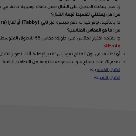
ج: نعم، يمكنك الحصول على الشال ضمن باقات توفيرية خاصة في م
س: هل يمكنني تقسيط قيمة الشال؟
ج: بالتأكيد، نوفر خيارات دفع ميسرة عبر
تابي (Tabby)
أو
تمارا (Tamara)
س: ما هو المقاس المناسب؟
ج: يعتمد اختيار المقاس على طولك؛ مقاس 55 للأطوال المتوسطة، بينما يفضل مقاس 58 و 60 للأطوال الفارعة لضمان التغطية المثالية.
ملاحظة:
أي اختلاف في لون المنتج يعود إلى تغيير الإضاءة أثناء تصوير الشال.
يقدم لك متجر شماغ شوب مجموعة متنوعة من التصاميم الراقية
الشال الكشميري
الشال الشتوي