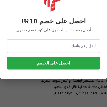
لعباءة الشتوية.
اف، والاجتماعات الهامة.
احصل على خصم 10%!
مطلقة.
أدخل رقم هاتفك للحصول على كود خصم حصري
لرجل العصري؟
نحك
شال شيروتي الكشميري
مظهراً متوازناً يكمل أناقتك التقليدية بلمسة 
شتوي.
احصل على الخصم
؟
فقط للحفاظ على نعومة الكشمير وسلامة التطريزات.
 خامة الكشمير الرقيقة أو تضرر خيوط التطريز.
ماش فاصلة لحماية الألياف والشعار.
مسامية بعيداً عن الرطوبة والغبار.