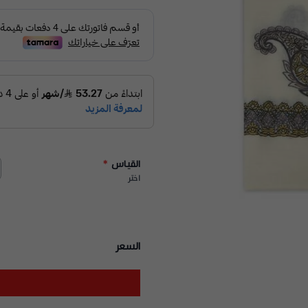
القياس
*
اختر
السعر