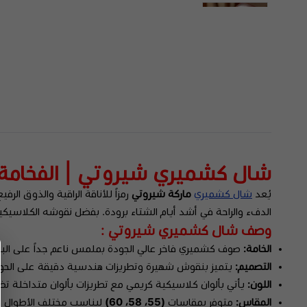
شال كشميري شيروتي | الفخامة 
يُعد
شال كشميري
ماركة شيروتي
رمزاً للأناقة الراقية والذوق ال
الدفء والراحة في أشد أيام الشتاء برودة. بفضل نقوشه الكلاسيكية و
وصف شال كشميري شيروتي :
الخامة:
صوف كشميري فاخر عالي الجودة بملمس ناعم جداً على البشر
التصميم:
يتميز بنقوش شهيرة وتطريزات هندسية دقيقة على الحو
اللون:
يأتي بألوان كلاسيكية كريمي مع تطريزات بألوان متداخلة ت
المقاس:
متوفر بمقاسات
(55، 58، 60)
ليناسب مختلف الأطوال وي