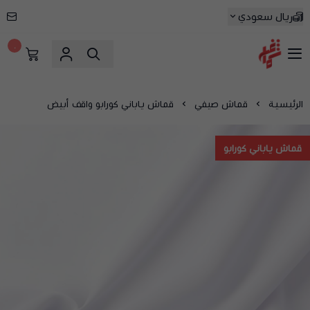
ريال سعودي
٠
شماغ شوب | أفضل متجر شماغ في السعودية
الرئيسية
قماش صيفي
قماش ياباني كورابو واقف أبيض
قماش ياباني كورابو