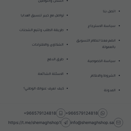
الشحن والتوصيل
اتصل بنا
تواصل مع خبير تنسيق الهدايا
سياسة الاسترجاع
طريقة الطلب وتتبع الشحنات
انضم معنا لنظام التسويق
الشكاوي والاقتراحات
بالعمولة
طرق الدفع
سياسة الخصوصية
الاسئلة الشائعة
الشروط والاحكام
كيف تعرف عنوانك الوطني؟
المدونة
+966579124818
+966579124818
https://t.me/shemaghshop1
info@shemaghshop.sa