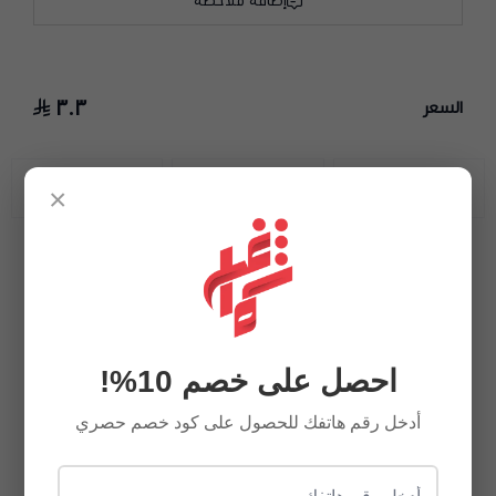
إضافة ملاحظة
٣٠٣
السعر
توصيل سريع
طرق دفع متنوعة
اسعار تنافسية
×
احصل على خصم 10%!
أدخل رقم هاتفك للحصول على كود خصم حصري