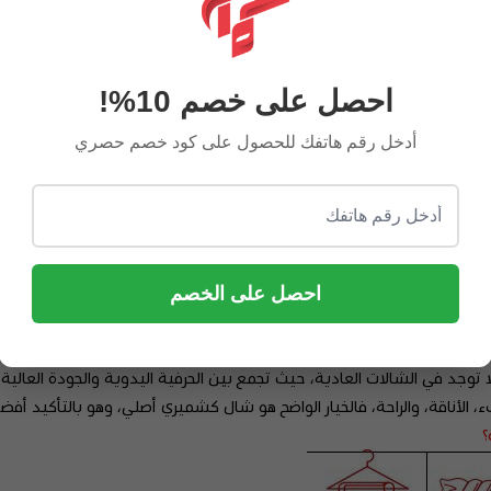
احصل على خصم 10%!
أدخل رقم هاتفك للحصول على كود خصم حصري
احة
رور الوقت
؟
احصل على الخصم
ى مقارنةً بالشالات العادية. خصوصًا إذا كنت تبحث عن شال كشميري رجالي 
يجعله شال شتوي مثالي لفصل البرد دون الشعور بالثقل أو الانزعاج.
وجد في الشالات العادية، حيث تجمع بين الحرفية اليدوية والجودة العالية.
الأناقة، والراحة، فالخيار الواضح هو شال كشميري أصلي، وهو بالتأكيد أف
؟