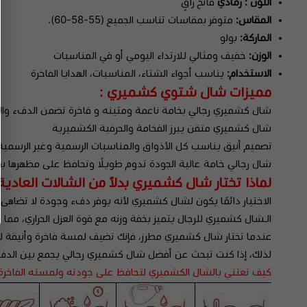
اللون : رمادي
فاتح راقٍ
المقاس:
متوفر بمقاسات تناسب الجميع (55-58-60).
الماركة:
بولو
الوزن:
خفيف ومثالي للارتداء اليومي أو في المناسبات
الاستخدام:
يناسب أجواء الشتاء، المناسبات، الهدايا الفاخرة
مميزات شال شتوي كشميري :
شال كشميري رجالي بخامة ناعمة ومتينه و فاخرة تضمن الدفء والر
شال كشميري متقن يبرز الفخامة والحرفية الكشميرية
تصميم أنيق يناسب كل الأذواق والمناسبات الرسمية وغير الرسمية
شال رجالي خامة عالية الجودة تدوم طويلًا وتحافظ على مظهرها بم
لماذا تختار شال كشميري بدلاً من الشالات العادية
الاختيار دائمًا يكون لشال كشميري لأنه يوفر دفء وجودة لا تضاه
الـشال كشميري للرجال يتميز بخفة وزنه مع قوة العزل الحراري، مما 
عندما تختار شال كشميري مطرز، فإنك تضيف لمسة فاخرة وأنيقة لا ت
لذلك، إذا كنت تبحث عن أفضل شال كشميري رجالي يجمع بين الدفء، 
كيف تعتني بالشال الكشميري لتحافظ على جودته ولمسته الفاخرة