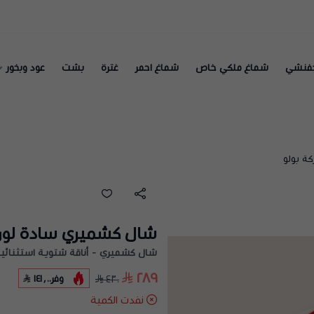
فنشي
شماغ ملكي خاص
شماغ احمر
غترة
بشت
عود وبخور
ة بولو
شال كشميري سادة لون ر
شال كشميري - أناقة شتوية استثنائي
٢٨٩
وفر
١٤١٫٠٠
٤٣٠
نفدت الكمية