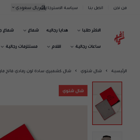
ريال سعودي
من نحن
اتصل بنا
سياسة الاسترجاع
الاكثر طلبا
هدايا رجاليه
شماغ
شماغ ج
شماغ شوب | أفضل متجر شماغ في السعودية
ساعات رجالية
اقلام
مستلزمات رجالية
الرئيسية
شال شتوي
شال كشميري سادة لون رمادي فاتح مارك
شال شتوي