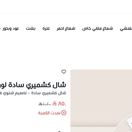
فنشي
شماغ ملكي خاص
شماغ احمر
غترة
بشت
عود وبخور
شال كشميري سادة لون
شال كشميري سادة - تصميم شتوي فا
٨٥٠
١٬٢٠٠
نفدت الكمية