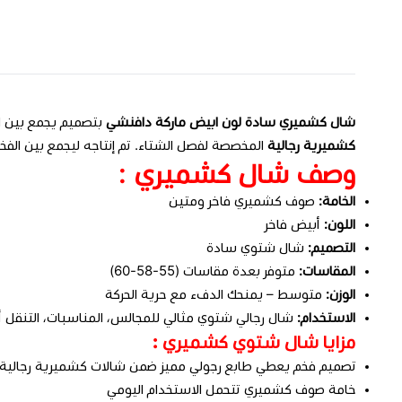
شال كشميري سادة لون ابيض ماركة دافنشي
بتصميم يجمع بين ال
كشميرية رجالية
المخصصة لفصل الشتاء. تم إنتاجه ليجمع بين الفخام
وصف شال كشميري :
الخامة:
صوف كشميري فاخر ومتين
اللون:
أبيض فاخر
التصميم:
شال شتوي سادة
المقاسات:
متوفر بعدة مقاسات (55-58-60)
الوزن:
متوسط – يمنحك الدفء مع حرية الحركة
الاستخدام:
شال رجالي شتوي مثالي للمجالس، المناسبات، التنقل أو
مزايا شال شتوي كشميري :
تصميم فخم يعطي طابع رجولي مميز ضمن شالات كشميرية رجالية
خامة صوف كشميري تتحمل الاستخدام اليومي