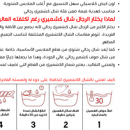
لون ابيض كلاسيكي سهل التنسيق مع أغلب الملابس الشتوية
مناسب كهدية قيمة ضمن فئة شال كشميري رجالي
لماذا يختار الرجال شال كشميري رغم تكلفته العالي
يختار الكثير من الرجال شال كشميري رجالي لأنه يجمع بين الأن
الفريدة. تتوفر مقاسات الشال الكشميري المختلفة لتناسب الجم
المظهر.
كما يُعد شال رجالي شتوي من قطع الملابس الأساسية، خاصة عند ا
من شال صوف كشمير رجالي عالي الجودة، وهذا ما يجعلها خيارًا مفض
ولمحبي التقاليد، يعتبر شماغ الكشميري من القطع التي تضيف لمسة
كيف تعتني بالشال الكشميري لتحافظ على جودته ولمسته الفاخرة