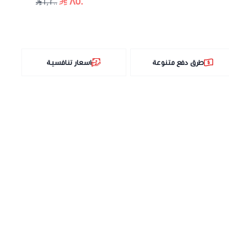
٨٥٠
١٬٢٠٠
طرق دفع متنوعة
اسعار تنافسية