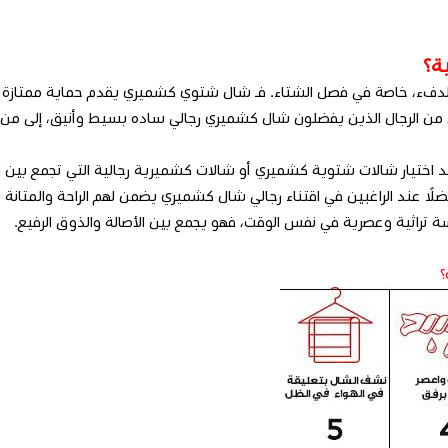
ة؟
اقة والدفء، خاصة في فصل الشتاء. فـ شال شتوي كشميري يقدم حماية ممت
يع، من الرجال الذين يفضلون شال كشميري رجالي ساده بسيط وأنيق، إلى 
ختيار شالات شتوية كشميري أو شالات كشميرية رجالية التي تجمع بين الد
لًا عند الراغبين في اقتناء رجالي شال كشميري يضمن لهم الراحة والمتانة 
 تراثية وعصرية في نفس الوقت، فهو يجمع بين الأصالة والذوق الرفيع.
؟