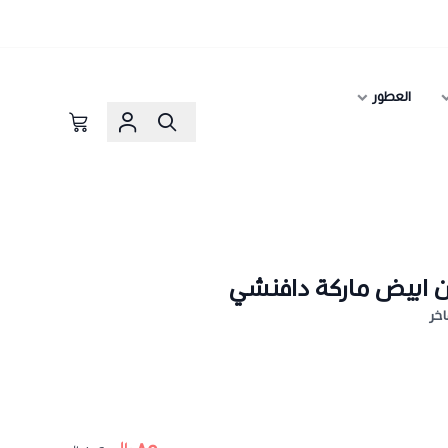
العطور
 ابيض ماركة دافنشي
خر