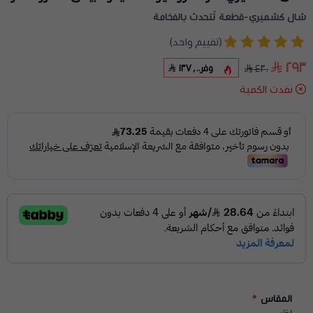
شال كشميري-قطعة تَتحدث بالفخامة
(تقييم واحد)
٢٩٣
وفر
١٣٧٫٠٠
٤٣٠
نفدت الكمية
المقاس
*