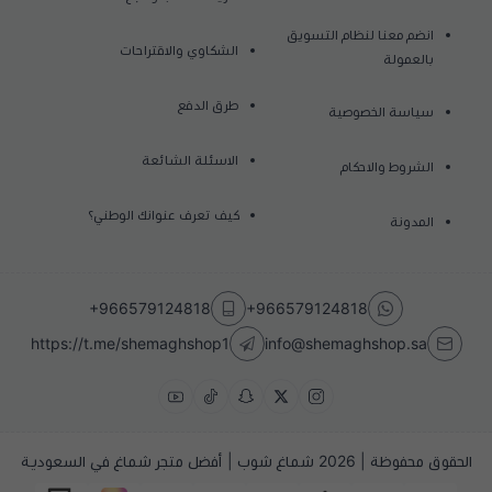
انضم معنا لنظام التسويق
الشكاوي والاقتراحات
بالعمولة
طرق الدفع
سياسة الخصوصية
الاسئلة الشائعة
الشروط والاحكام
كيف تعرف عنوانك الوطني؟
المدونة
+966579124818
+966579124818
https://t.me/shemaghshop1
info@shemaghshop.sa
الحقوق محفوظة | 2026
شماغ شوب | أفضل متجر شماغ في السعودية