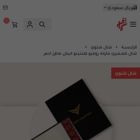
ريال سعودي
٠
شماغ شوب | أفضل متجر شماغ في السعودية
الرئيسية
شال شتوي
شال كشميري ماركة روميو فلنتينو ابيض مطرز احمر
شال شتوي