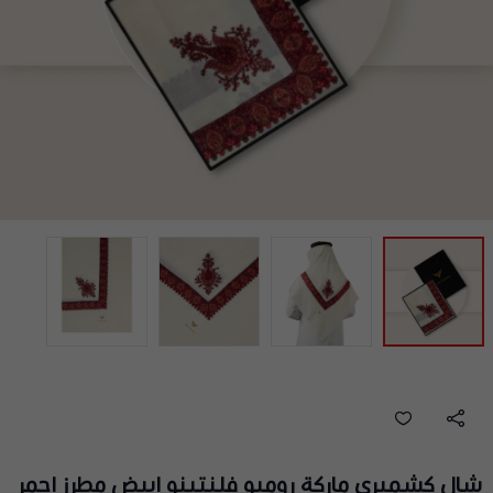
شال كشميري ماركة روميو فلنتينو ابيض مطرز احمر