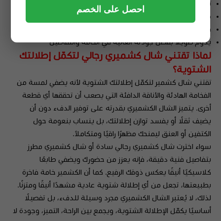
تصميم شرقي أنيق يناسب الذوق الخليجي والعربي
احصل على الخصم
مناسب للمناسبات الرسمية والعائلية
قطعة فنية فاخرة تضيف لمسة تراثية مميزة لإطلالتك
يدوم طويلاً بفضل جودته العالية في الخامة والتفاصيل
لماذا تقتني شال كشميري رجالي لتكمّل إطلالتك
الشتوية؟
تقتني شال كشمير لتكمّل إطلالتك الشتوية لأنه يضفي لمسة من
الفخامة الهادئة والأناقة الدافئة التي يصعب أن تحققها أي قطعة
أخرى. يتميز الشال الكشميري بقدرته على توفير الدفء دون أن
يضيف ثقلًا أو يفسد توازن إطلالتك، بل ينساب بنعومة حول
الكتفين أو العنق ليمنحك مظهرًا راقيًا ومتكاملاً.
سواء اخترت شال كشميري رجالي سادة أو شال كشميري مطرز
بتفاصيل فنية دقيقة، فإنه يعزز من حضورك ويضفي طابعًا
كلاسيكيًا أنيقًا يعكس ذوقك الرفيع. كما أن الكشمير خامة فاخرة
بطبيعتها، تجعل من أي إطلالة شتوية عادية مشهدًا أنيقًا ومتزنًا.
لذلك، لا يُعتبر الشال الكشميري مجرد وسيلة للدفء، بل تفصيلًا
أساسيًا يكمّل الإطلالة الشتوية، ويجمع بين الراحة، التميز، وجودة لا