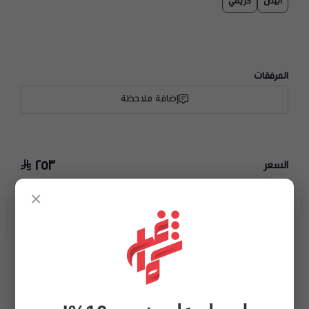
ابيض
كريمي
المرفقات
إضافة ملاحظة
٢٥٣
السعر
×
توصيل سريع
طرق دفع متنوعة
اسعار تنافسية