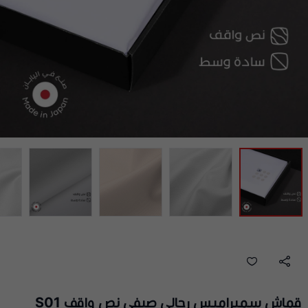
قماش سميراميس رجالي صيفي نص واقف S01