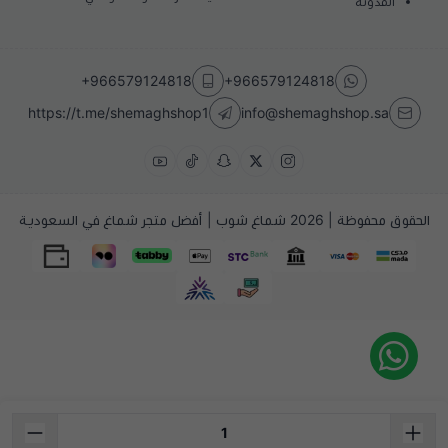
المدونة
+966579124818
+966579124818
https://t.me/shemaghshop1
info@shemaghshop.sa
الحقوق محفوظة | 2026
شماغ شوب | أفضل متجر شماغ في السعودية