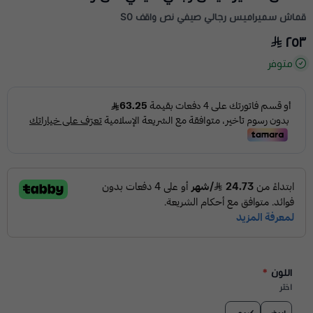
قماش سميراميس رجالي صيفي نص واقف S0
٢٥٣
متوفر
اللون
*
اختر