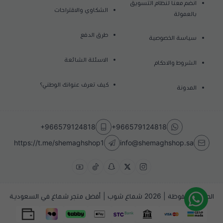
انضم معنا لنظام التسويق
الشكاوي والاقتراحات
بالعمولة
طرق الدفع
سياسة الخصوصية
الاسئلة الشائعة
الشروط والاحكام
كيف تعرف عنوانك الوطني؟
المدونة
+966579124818
+966579124818
https://t.me/shemaghshop1
info@shemaghshop.sa
الحقوق محفوظة | 2026
شماغ شوب | أفضل متجر شماغ في السعودية