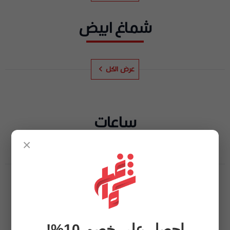
شماغ ابيض
عرض الكل
ساعات
×
عرض الكل
بشت
احصل على خصم 10%!