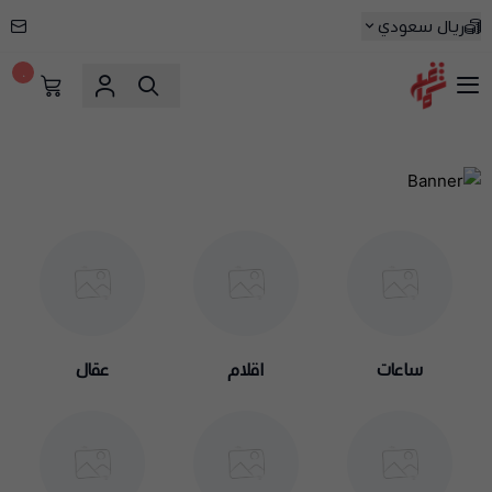
ريال سعودي
٠
شماغ شوب | أفضل متجر شماغ في
ساعات
اقلام
عقال